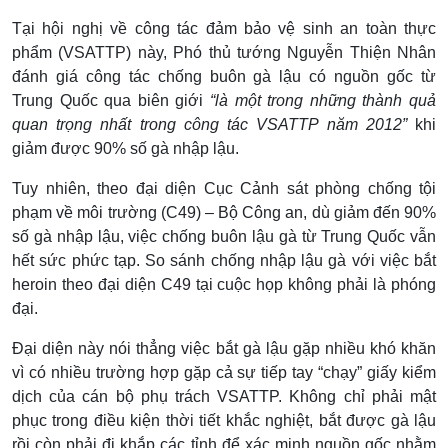
Tại hội nghị về công tác đảm bảo vệ sinh an toàn thực
phẩm (VSATTP) này, Phó thủ tướng Nguyễn Thiện Nhân
đánh giá công tác chống buôn gà lậu có nguồn gốc từ
Trung Quốc qua biên giới
“là một trong những thành quả
quan trọng nhất trong công tác VSATTP năm 2012”
khi
giảm được 90% số gà nhập lậu.
Tuy nhiên, theo đại diện Cục Cảnh sát phòng chống tội
phạm về môi trường (C49) – Bộ Công an, dù giảm đến 90%
số gà nhập lậu, việc chống buôn lậu gà từ Trung Quốc vẫn
hết sức phức tạp. So sánh chống nhập lậu gà với việc bắt
heroin theo đại diện C49 tại cuộc họp không phải là phóng
đại.
Đại diện này nói thẳng việc bắt gà lậu gặp nhiều khó khăn
vì có nhiều trường hợp gặp cả sự tiếp tay “chạy” giấy kiểm
dịch của cán bộ phụ trách VSATTP. Không chỉ phải mật
phục trong điều kiện thời tiết khắc nghiệt, bắt được gà lậu
rồi còn phải đi khắp các tỉnh để xác minh nguồn gốc nhằm