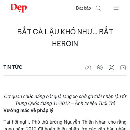
Chuyển
Đặt báo
đến
nội
Tìm
dung
BẮT GÀ LẬU KHÓ NHƯ… BẮT
kiếm
cho:
HEROIN
TIN TỨC
Cơ quan chức năng bắt quả tang xe chở gà thải nhập lậu từ
Trung Quốc tháng 11-2012 – Ảnh tư liệu Tuổi Trẻ
Vướng mắc về pháp lý
Tại hội nghị, Phó thủ tướng Nguyễn Thiện Nhân cho rằng
trong năm 2012 đã hoàn thiện phần lớn các văn bản pháp