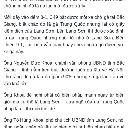
chứng minh đó là gà lậu mới được xử lý.
Mới đây vào đêm 8-1, C49 bắt được một xe chở gà tại Bắc
Giang, biết chắc đó là gà Trung Quốc nhưng lại có giấy
kiểm dịch của Lạng Sơn. Lên Lạng Sơn thì được xác định
là gà Trung Quốc nhưng nuôi từ nhỏ ở Lạng Sơn. Đến
chiều 9-1, các bên vẫn loay hoay chưa ngã ngũ được với
xe gà này.
Ông Nguyễn Đức Khoa, chánh văn phòng UBND tỉnh Bắc
Giang – tỉnh nằm trên trục đường tuồn gà lậu về Hà Nội,
cho rằng dù gà lậu đã giảm 90% nhưng số gà lậu tràn về
vẫn khá lớn.
Ông Khoa đề nghị phải có biện pháp mạnh ngay từ biên
giới mà cụ thể là Lạng Sơn – cửa ngõ của gà Trung Quốc
nhập lậu – thì mới triệt để.
Ông Tô Hùng Khoa, phó chủ tịch UBND tỉnh Lạng Sơn, nói
rằng ngăn chặn gà lậu từ biên giới là biện pháp hiệu quả