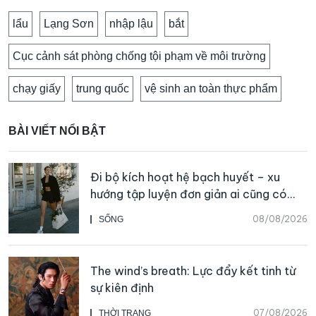
lẩu
Lạng Sơn
nhập lậu
bắt
Cục cảnh sát phòng chống tội phạm về môi trường
chạy giấy
trung quốc
vệ sinh an toàn thực phẩm
BÀI VIẾT NỔI BẬT
Đi bộ kích hoạt hệ bạch huyết – xu
hướng tập luyện đơn giản ai cũng có
thể bắt đầu
08/08/2026
SỐNG
The wind’s breath: Lực đẩy kết tinh từ
sự kiên định
07/08/2026
THỜI TRANG