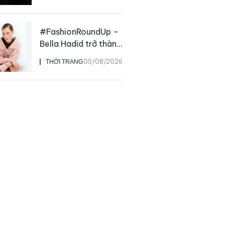
rộng của NTK John
Galliano
#FashionRoundUp –
Bella Hadid trở thành
Đại sứ Toàn cầu của
05/08/2026
THỜI TRANG
Prada Beauty,
CHANEL mua lại
Charvet