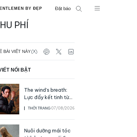
Đặt báo
ENTLEMEN BY ĐẸP
HU PHÍ
Ẻ BÀI VIẾT NÀY
VIẾT NỔI BẬT
The wind’s breath:
Lực đẩy kết tinh từ
sự kiên định
07/08/2026
THỜI TRANG
Nuôi dưỡng mái tóc