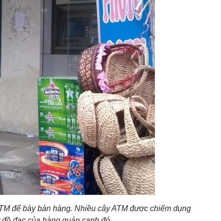
 ATM để bày bán hàng. Nhiều cây ATM được chiếm dụng
ữ đồ đạc của hàng quán cạnh đó.