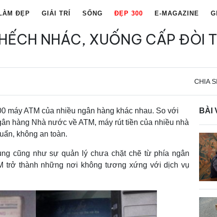
LÀM ĐẸP
GIẢI TRÍ
SỐNG
ĐẸP 300
E-MAGAZINE
G
HẾCH NHÁC, XUỐNG CẤP ĐÒI T
CHIA S
100 máy ATM của nhiều ngân hàng khác nhau. So với
BÀI 
gân hàng Nhà nước về ATM, máy rút tiền của nhiều nhà
uẩn, không an toàn.
ùng cũng như sự quản lý chưa chặt chẽ từ phía ngân
M trở thành những nơi không tương xứng với dịch vụ