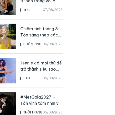
từ bên trong với 6
thực phẩm giàu
07/08/2026
TÓC
dưỡng chất
Chiêm tinh tháng 8:
Tỏa sáng theo cách
của chính mình
06/08/2026
CHIÊM TINH
Jennie có mọi thứ để
trở thành siêu sao
solo, ngoại trừ hát
05/08/2026
SAO
live
#MetGala2027 –
Tôn vinh tầm nhìn và
sức ảnh hưởng sâu
05/08/2026
THỜI TRANG