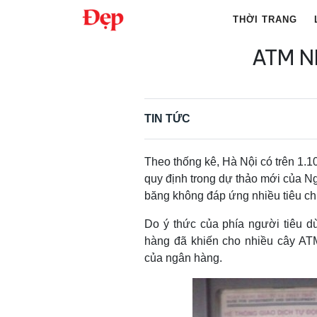
Chuyển
THỜI TRANG
đến
nội
ATM N
Tìm
dung
kiếm
cho:
TIN TỨC
Theo thống kê, Hà Nội có trên 1.
quy định trong dự thảo mới của N
băng không đáp ứng nhiều tiêu ch
Do ý thức của phía người tiêu d
hàng đã khiến cho nhiều cây AT
của ngân hàng.