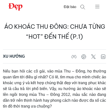
Chuyển
Đặt báo
đến
nội
Tìm
dung
ÁO KHOÁC THU ĐÔNG: CHƯA TỪNG
kiếm
cho:
“HOT” ĐẾN THẾ (P.1)
XU HƯỚNG
Nếu bạn hỏi các cô gái, vào mùa Thu – Đông, họ thường
quan tâm tới điều gì nhất? Có lẽ, tìm mua cho mình chiếc áo
khoác ưng ý và kết hợp chúng thật đẹp với trang phục khác
sẽ là câu trả lời phổ biến. Vậy, xu hướng áo khoác nào sẽ
lên ngôi trong mùa Thu – Đông 2012, màu sắc nào đang
dần trở nên thịnh hành hay phong cách nào được đa số các
tín đồ thời trang ưa chuộng?