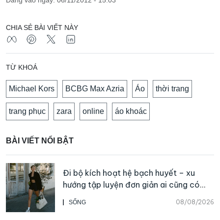
CHIA SẺ BÀI VIẾT NÀY
TỪ KHOÁ
Michael Kors
BCBG Max Azria
Áo
thời trang
trang phục
zara
online
áo khoác
BÀI VIẾT NỔI BẬT
Đi bộ kích hoạt hệ bạch huyết – xu
hướng tập luyện đơn giản ai cũng có
thể bắt đầu
08/08/2026
SỐNG