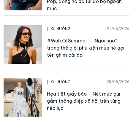
Pop, đồng hồ bỏ túi đổ bộ ngoạn
mục
27/05/2026
XU HƯỚNG
#WalkOfSummer – “Ngôi sao”
trong thế giới phụ kiện mùa hè gọi
tên ghim cài áo
25/05/2026
XU HƯỚNG
Họa tiết giấy báo – Nét mực gửi
gắm thông điệp xã hội trên từng
nếp lụa