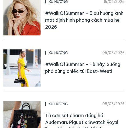
16/06/2026
XU HƯỚNG
#WalkOfSummer – 5 xu hướng kính
mát định hình phong cách mùa hè
2026
05/06/2026
XU HƯỚNG
#WalkOfSummer – Hè này, xuống
phố cùng chiếc túi East-West!
05/06/2026
XU HƯỚNG
Từ cơn sốt charm đồng hồ
Audemars Piguet x Swatch Royal