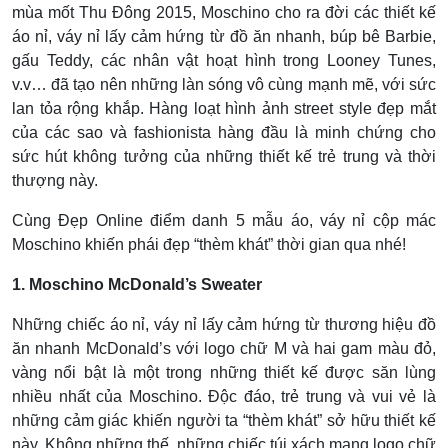
mùa mốt Thu Đông 2015, Moschino cho ra đời các thiết kế
áo nỉ, váy nỉ lấy cảm hứng từ đồ ăn nhanh, búp bê Barbie,
gấu Teddy, các nhân vật hoạt hình trong Looney Tunes,
v.v… đã tạo nên những làn sóng vô cùng mạnh mẽ, với sức
lan tỏa rộng khắp. Hàng loạt hình ảnh street style đẹp mắt
của các sao và fashionista hàng đầu là minh chứng cho
sức hút không tưởng của những thiết kế trẻ trung và thời
thượng này.
Cùng Đẹp Online điểm danh 5 mẫu áo, váy nỉ cộp mác
Moschino khiến phái đẹp “thèm khát” thời gian qua nhé!
1. Moschino McDonald’s Sweater
Những chiếc áo nỉ, váy nỉ lấy cảm hứng từ thương hiệu đồ
ăn nhanh McDonald’s với logo chữ M và hai gam màu đỏ,
vàng nổi bật là một trong những thiết kế được săn lùng
nhiều nhất của Moschino. Độc đáo, trẻ trung và vui vẻ là
những cảm giác khiến người ta “thèm khát” sở hữu thiết kế
này. Không những thế, những chiếc túi xách mang logo chữ