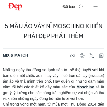
Chuyển
Đặt báo
đến
nội
Tìm
dung
5 MẪU ÁO VÁY NỈ MOSCHINO KHIẾN
kiếm
cho:
PHÁI ĐẸP PHÁT THÈM
MIX & MATCH
Những ngày thu đông se lạnh sắp tới sẽ thật tuyệt vời khi
bạn diện một chiếc áo nỉ hay váy nỉ cổ tròn dài tay (sweater)
ấm áp và thả mình trên phố. Hãy quên đi những gam màu
trầm tối bởi các thiết kế đầy màu sắc của
Moschino
sẽ là
gợi ý lý tưởng cho các nàng trải nghiệm sự vui nhộn và thú
vị, khiến những ngày đông trở nên tươi vui hơn.
Chỉ trong vòng một năm, từ mùa mốt Thu Đông 2014 đến