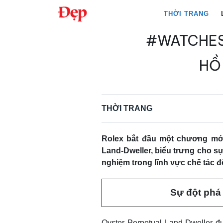
Chuyển
THỜI TRANG
đến
nội
#WATCHE
Tìm
dung
kiếm
HỒ
cho:
THỜI TRANG
Rolex bắt đầu một chương mới
Land-Dweller, biểu trưng cho sự
nghiệm trong lĩnh vực chế tác 
Sự đột phá 
Oyster Perpetual Land-Dweller đ