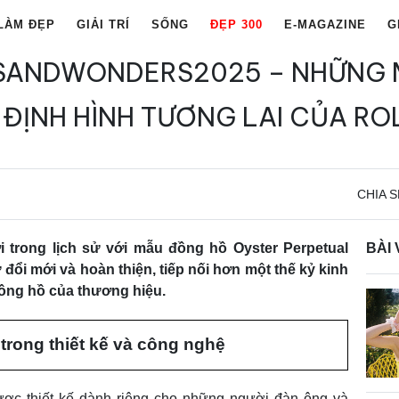
LÀM ĐẸP
GIẢI TRÍ
SỐNG
ĐẸP 300
E-MAGAZINE
G
SANDWONDERS2025 – NHỮNG 
 ĐỊNH HÌNH TƯƠNG LAI CỦA RO
CHIA S
 trong lịch sử với mẫu đồng hồ Oyster Perpetual
BÀI 
 đổi mới và hoàn thiện, tiếp nối hơn một thế kỷ kinh
đồng hồ của thương hiệu.
trong thiết kế và công nghệ
ược thiết kế dành riêng cho những người đàn ông và