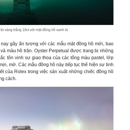
 từ vàng trắng 18ct với mặt đồng hồ xanh lá
nay gây ấn tượng với các mẫu mặt đồng hồ mới, bao
à màu hồ trăn. Oyster Perpetual được trang bị những
c tôn vinh sự giao thoa của các tông màu pastel, lớp
mịn, mờ. Các mẫu đồng hồ này tiếp tục thể hiện sự tinh
kết của Rolex trong việc sản xuất những chiếc đồng hồ
ng cách.