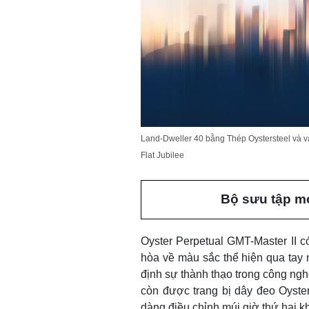
Land-Dweller 40 bằng Thép Oystersteel và và
Flat Jubilee
Bộ sưu tập mớ
Oyster Perpetual GMT-Master II 
hòa về màu sắc thể hiện qua tay 
định sự thành thạo trong công ng
còn được trang bị dây đeo Oyste
dàng điều chỉnh múi giờ thứ hai kh