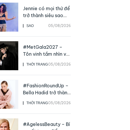
Jennie có mọi thứ để
trở thành siêu sao
solo, ngoại trừ hát
05/08/2026
SAO
live
#MetGala2027 –
Tôn vinh tầm nhìn và
sức ảnh hưởng sâu
05/08/2026
THỜI TRANG
rộng của NTK John
Galliano
#FashionRoundUp –
Bella Hadid trở thành
Đại sứ Toàn cầu của
05/08/2026
THỜI TRANG
Prada Beauty,
CHANEL mua lại
Charvet
#AgelessBeauty – Bí