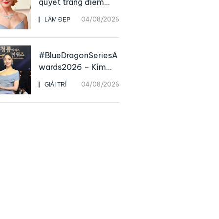
quyết trang điểm
“hack” tuổi như các
04/08/2026
LÀM ĐẸP
nữ minh tinh hàng
đầu
#BlueDragonSeriesA
wards2026 – Kim
Go Eun chiến thắng
04/08/2026
GIẢI TRÍ
Daesang, niềm vui
nhân đôi của Park Bo
Kyung sau 23 năm