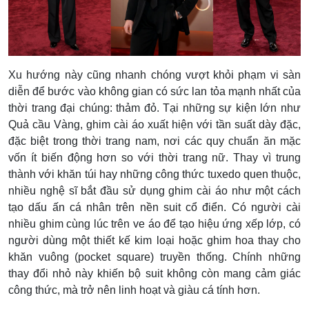
Xu hướng này cũng nhanh chóng vượt khỏi phạm vi sàn
diễn để bước vào không gian có sức lan tỏa mạnh nhất của
thời trang đại chúng: thảm đỏ. Tại những sự kiện lớn như
Quả cầu Vàng, ghim cài áo xuất hiện với tần suất dày đặc,
đặc biệt trong thời trang nam, nơi các quy chuẩn ăn mặc
vốn ít biến động hơn so với thời trang nữ. Thay vì trung
thành với khăn túi hay những công thức tuxedo quen thuộc,
nhiều nghệ sĩ bắt đầu sử dụng ghim cài áo như một cách
tạo dấu ấn cá nhân trên nền suit cổ điển. Có người cài
nhiều ghim cùng lúc trên ve áo để tạo hiệu ứng xếp lớp, có
người dùng một thiết kế kim loại hoặc ghim hoa thay cho
khăn vuông (pocket square) truyền thống. Chính những
thay đổi nhỏ này khiến bộ suit không còn mang cảm giác
công thức, mà trở nên linh hoạt và giàu cá tính hơn.