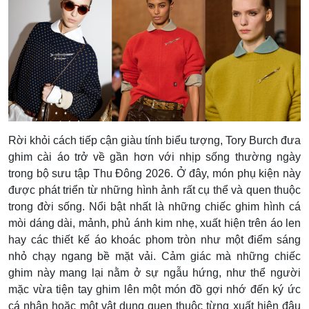
Rời khỏi cách tiếp cận giàu tính biểu tượng, Tory Burch đưa
ghim cài áo trở về gần hơn với nhịp sống thường ngày
trong bộ sưu tập Thu Đông 2026. Ở đây, món phụ kiện này
được phát triển từ những hình ảnh rất cụ thể và quen thuộc
trong đời sống. Nổi bật nhất là những chiếc ghim hình cá
mòi dáng dài, mảnh, phủ ánh kim nhẹ, xuất hiện trên áo len
hay các thiết kế áo khoác phom tròn như một điểm sáng
nhỏ chạy ngang bề mặt vải. Cảm giác mà những chiếc
ghim này mang lại nằm ở sự ngẫu hứng, như thể người
mặc vừa tiện tay ghim lên một món đồ gợi nhớ đến ký ức
cá nhân hoặc một vật dụng quen thuộc từng xuất hiện đâu