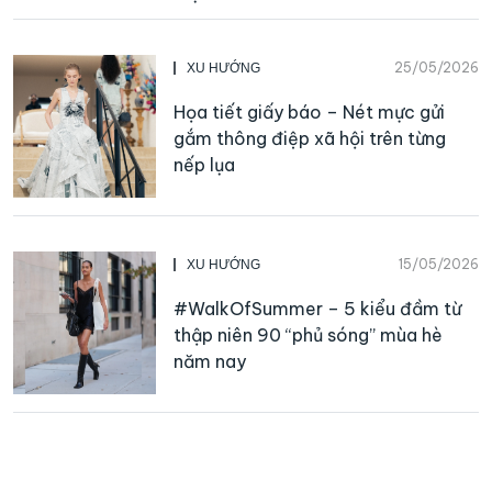
25/05/2026
XU HƯỚNG
Họa tiết giấy báo – Nét mực gửi
gắm thông điệp xã hội trên từng
nếp lụa
15/05/2026
XU HƯỚNG
#WalkOfSummer – 5 kiểu đầm từ
thập niên 90 “phủ sóng” mùa hè
năm nay