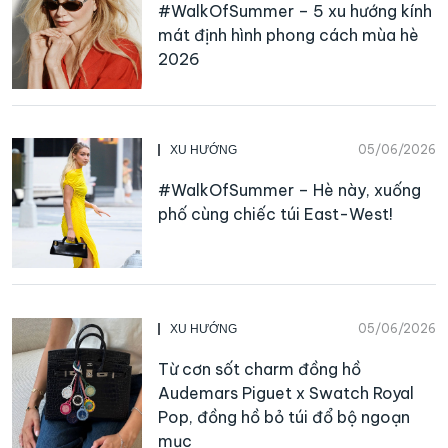
#WalkOfSummer – 5 xu hướng kính
mát định hình phong cách mùa hè
2026
05/06/2026
XU HƯỚNG
#WalkOfSummer – Hè này, xuống
phố cùng chiếc túi East-West!
05/06/2026
XU HƯỚNG
Từ cơn sốt charm đồng hồ
Audemars Piguet x Swatch Royal
Pop, đồng hồ bỏ túi đổ bộ ngoạn
mục