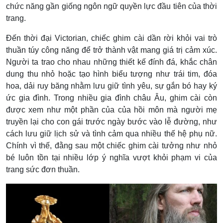
chức năng gần giống ngôn ngữ quyền lực đầu tiên của thời
trang.
Đến thời đại Victorian, chiếc ghim cài dần rời khỏi vai trò
thuần túy công năng để trở thành vật mang giá trị cảm xúc.
Người ta trao cho nhau những thiết kế đính đá, khắc chân
dung thu nhỏ hoặc tạo hình biểu tượng như trái tim, đóa
hoa, dải ruy băng nhằm lưu giữ tình yêu, sự gắn bó hay ký
ức gia đình. Trong nhiều gia đình châu Âu, ghim cài còn
được xem như một phần của của hồi môn mà người mẹ
truyền lại cho con gái trước ngày bước vào lễ đường, như
cách lưu giữ lịch sử và tình cảm qua nhiều thế hệ phụ nữ.
Chính vì thế, đằng sau một chiếc ghim cài tưởng như nhỏ
bé luôn tồn tại nhiều lớp ý nghĩa vượt khỏi phạm vi của
trang sức đơn thuần.