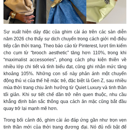
Sự xuất hiện dày đặc của ghim cài áo trên các sàn diễn
năm 2026 cho thấy sự dịch chuyển trong cách giới mộ điệu
tiếp cận thời trang. Theo báo cáo từ Pinterest, lượt tìm kiếm
cho cụm từ “brooch aesthetic” tăng hơn 110%, trong khi
“maximalist accessories”, phong cách phụ kiện thiên về
nhiều lớp chi tiết và tính biểu đạt, cũng ghi nhận mức tăng
khoảng 105%. Những con số này phản ánh một chuyển
động thú vị của thế hệ mặc trẻ, đặc biệt là Gen Z, sau nhiều
mùa thời trang chịu ảnh hưởng từ Quiet Luxury và tinh thần
tối giản. Khi sự tiết chế dần trở nên quen thuộc, nhu cầu
khẳng định bản sắc thông qua cách ăn mặc cũng bắt đầu
quay trở lại mạnh mẽ hơn.
Trong bối cảnh đó, ghim cài áo đáp ứng gần như trọn vẹn
tinh thần mới của thời trang đương đại. Nó đủ nổi bật để