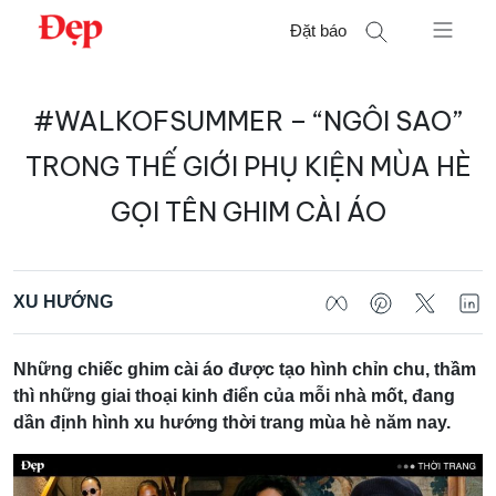
Chuyển
Đặt báo
đến
nội
Tìm
dung
#WALKOFSUMMER – “NGÔI SAO”
kiếm
cho:
TRONG THẾ GIỚI PHỤ KIỆN MÙA HÈ
GỌI TÊN GHIM CÀI ÁO
XU HƯỚNG
Những chiếc ghim cài áo được tạo hình chỉn chu, thầm
thì những giai thoại kinh điển của mỗi nhà mốt, đang
dần định hình xu hướng thời trang mùa hè năm nay.