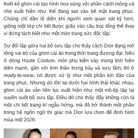
thiết kế ghim cài tạo hình hoa súng với phần cánh mỏng và
nhẹ xuất hiện như thể đang tan vào bề mặt trang phục.
Chúng chỉ dần lộ diện khi người xem quan sát kỹ hơn,
giống một lớp chi tiết được giấu vào cấu trúc tổng thể thay
vì đứng tách biệt như một món trang sức độc lập.
Sự đối lập giữa hai bộ sưu tập cho thấy cách Dior đang mở
rộng vai trò của ghim cài áo trong thời trang đương đại. Nếu
ở dòng Haute Couture, món phụ kiện này mang tính hiện
diện mạnh, gần với tinh thần trưng bày và sưu tầm, thì ở
ready-to-wear, nó được xử lý như một phần kín đáo của
trang phục. Nhưng dù tồn tại dưới hai hình thái khác nhau,
ghim cài áo vẫn liên tục xuất hiện như một mô-típ lặp lại
xuyên suốt bộ sưu tập. Điều đó cho thấy đây không còn là
một chi tiết trang trí ngẫu hứng, mà đã trở thành một phần
trong hệ ngôn ngữ thị giác mà Dior lựa chọn để định hình
mùa mốt 2026.