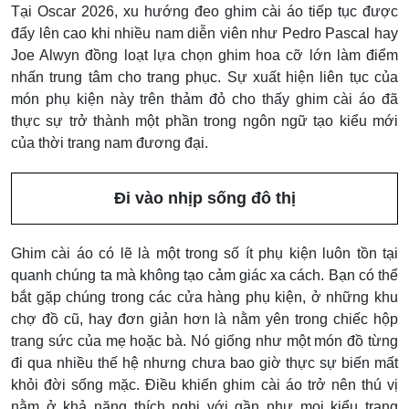
Tại Oscar 2026, xu hướng đeo ghim cài áo tiếp tục được
đẩy lên cao khi nhiều nam diễn viên như Pedro Pascal hay
Joe Alwyn đồng loạt lựa chọn ghim hoa cỡ lớn làm điểm
nhấn trung tâm cho trang phục. Sự xuất hiện liên tục của
món phụ kiện này trên thảm đỏ cho thấy ghim cài áo đã
thực sự trở thành một phần trong ngôn ngữ tạo kiểu mới
của thời trang nam đương đại.
Đi vào nhịp sống đô thị
Ghim cài áo có lẽ là một trong số ít phụ kiện luôn tồn tại
quanh chúng ta mà không tạo cảm giác xa cách. Bạn có thể
bắt gặp chúng trong các cửa hàng phụ kiện, ở những khu
chợ đồ cũ, hay đơn giản hơn là nằm yên trong chiếc hộp
trang sức của mẹ hoặc bà. Nó giống như một món đồ từng
đi qua nhiều thế hệ nhưng chưa bao giờ thực sự biến mất
khỏi đời sống mặc. Điều khiến ghim cài áo trở nên thú vị
nằm ở khả năng thích nghi với gần như mọi kiểu trang