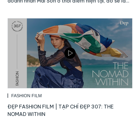
doanh nhân Mai Son ở thời điểm hiện tại, đó sẽ là…
FASHION FILM
ĐẸP FASHION FILM | TẠP CHÍ ĐẸP 307: THE
NOMAD WITHIN