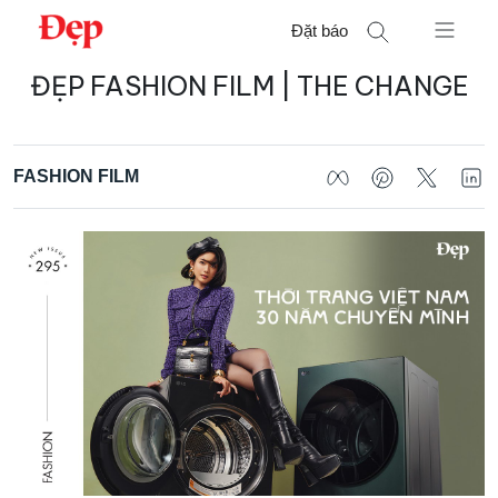
Chuyển
Đặt báo
đến
nội
ĐẸP FASHION FILM | THE CHANGE
Tìm
dung
kiếm
cho:
FASHION FILM