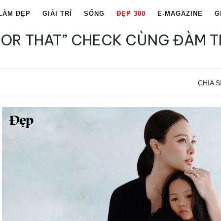
LÀM ĐẸP
GIẢI TRÍ
SỐNG
ĐẸP 300
E-MAGAZINE
G
IS OR THAT” CHECK CÙNG ĐÀM 
CHIA S