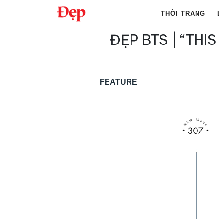
Chuyển
THỜI TRANG
đến
nội
ĐẸP BTS | “TH
Tìm
dung
kiếm
cho:
FEATURE