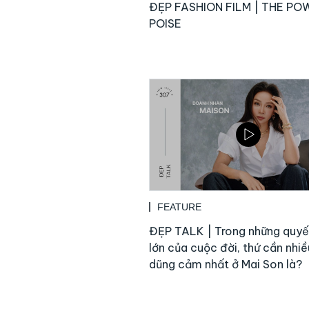
ĐẸP FASHION FILM | THE PO
POISE
FEATURE
ĐẸP TALK | Trong những quyế
lớn của cuộc đời, thứ cần nhiề
dũng cảm nhất ở Mai Son là?