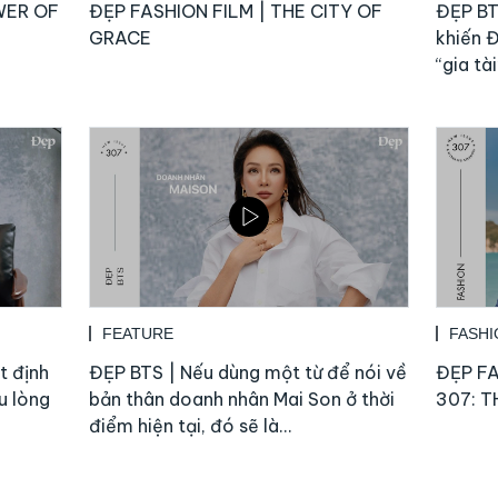
WER OF
ĐẸP FASHION FILM | THE CITY OF
ĐẸP BTS
GRACE
khiến Đ
“gia tà
FEATURE
FASHI
t định
ĐẸP BTS | Nếu dùng một từ để nói về
ĐẸP FA
u lòng
bản thân doanh nhân Mai Son ở thời
307: 
điểm hiện tại, đó sẽ là…