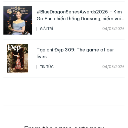
#BlueDragonSeriesAwards2026 – Kim
Go Eun chiến thắng Daesang, niềm vui
nhân đôi của Park Bo Kyung sau 23
04/08/2026
GIẢI TRÍ
năm
Tạp chí Đẹp 309: The game of our
lives
04/08/2026
TIN TỨC