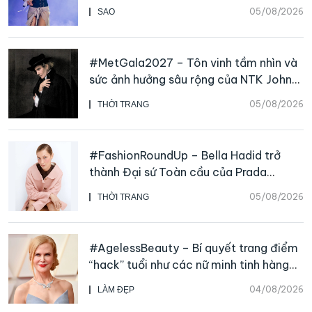
05/08/2026
SAO
#MetGala2027 – Tôn vinh tầm nhìn và
sức ảnh hưởng sâu rộng của NTK John
Galliano
05/08/2026
THỜI TRANG
#FashionRoundUp – Bella Hadid trở
thành Đại sứ Toàn cầu của Prada
Beauty, CHANEL mua lại Charvet
05/08/2026
THỜI TRANG
#AgelessBeauty – Bí quyết trang điểm
“hack” tuổi như các nữ minh tinh hàng
đầu
04/08/2026
LÀM ĐẸP