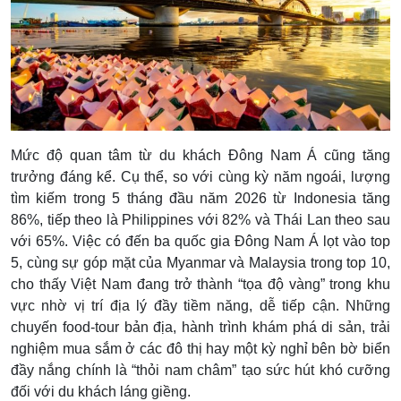
Mức độ quan tâm từ du khách Đông Nam Á cũng tăng
trưởng đáng kể. Cụ thể, so với cùng kỳ năm ngoái, lượng
tìm kiếm trong 5 tháng đầu năm 2026 từ Indonesia tăng
86%, tiếp theo là Philippines với 82% và Thái Lan theo sau
với 65%. Việc có đến ba quốc gia Đông Nam Á lọt vào top
5, cùng sự góp mặt của Myanmar và Malaysia trong top 10,
cho thấy Việt Nam đang trở thành “tọa độ vàng” trong khu
vực nhờ vị trí địa lý đầy tiềm năng, dễ tiếp cận. Những
chuyến food-tour bản địa, hành trình khám phá di sản, trải
nghiệm mua sắm ở các đô thị hay một kỳ nghỉ bên bờ biển
đầy nắng chính là “thỏi nam châm” tạo sức hút khó cưỡng
đối với du khách láng giềng.