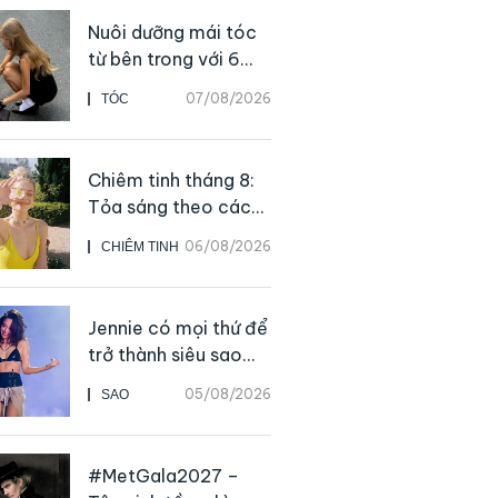
Nuôi dưỡng mái tóc
từ bên trong với 6
thực phẩm giàu
07/08/2026
TÓC
dưỡng chất
Chiêm tinh tháng 8:
Tỏa sáng theo cách
của chính mình
06/08/2026
CHIÊM TINH
Jennie có mọi thứ để
trở thành siêu sao
solo, ngoại trừ hát
05/08/2026
SAO
live
#MetGala2027 –