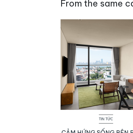
From the same c
TIN TỨC
CẢM HỨNG SỐNG BÊN 