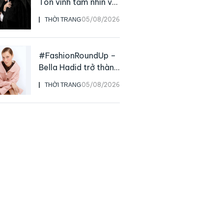
Tôn vinh tầm nhìn và
sức ảnh hưởng sâu
05/08/2026
THỜI TRANG
rộng của NTK John
Galliano
#FashionRoundUp –
Bella Hadid trở thành
Đại sứ Toàn cầu của
05/08/2026
THỜI TRANG
Prada Beauty,
CHANEL mua lại
Charvet