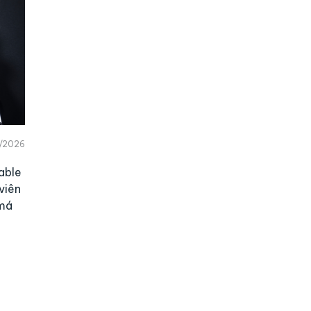
/2026
able
viên
 má