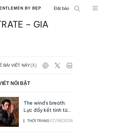
Đặt báo
ENTLEMEN BY ĐẸP
RATE – GIA
Ẻ BÀI VIẾT NÀY
VIẾT NỔI BẬT
The wind’s breath:
Lực đẩy kết tinh từ
sự kiên định
07/08/2026
THỜI TRANG