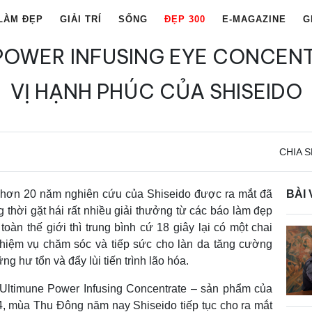
LÀM ĐẸP
GIẢI TRÍ
SỐNG
ĐẸP 300
E-MAGAZINE
G
POWER INFUSING EYE CONCENT
VỊ HẠNH PHÚC CỦA SHISEIDO
CHIA S
 hơn 20 năm nghiên cứu của Shiseido được ra mắt đã
BÀI 
g thời gặt hái rất nhiều giải thưởng từ các báo làm đẹp
toàn thế giới thì trung bình cứ 18 giây lại có một chai
nhiệm vụ chăm sóc và tiếp sức cho làn da tăng cường
g hư tổn và đẩy lùi tiến trình lão hóa.
 Ultimune Power Infusing Concentrate – sản phẩm của
14, mùa Thu Đông năm nay Shiseido tiếp tục cho ra mắt