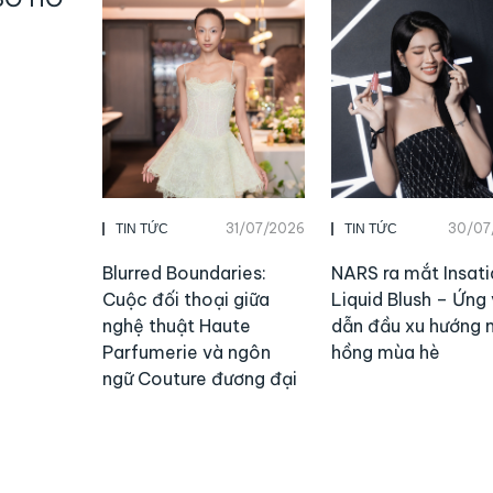
31/07/2026
30/07
TIN TỨC
TIN TỨC
Blurred Boundaries:
NARS ra mắt Insati
Cuộc đối thoại giữa
Liquid Blush – Ứng 
nghệ thuật Haute
dẫn đầu xu hướng
Parfumerie và ngôn
hồng mùa hè
ngữ Couture đương đại