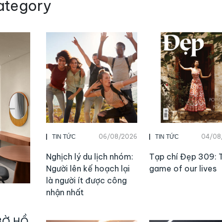
ategory
06/08/2026
04/08
TIN TỨC
TIN TỨC
Nghịch lý du lịch nhóm:
Tạp chí Đẹp 309: 
Người lên kế hoạch lại
game of our lives
là người ít được công
nhận nhất
BỜ HỒ