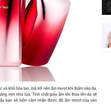
c và khó hòa tan, mà trở nên ẩm mượt khi thấm vào da,
 màng mịn như lụa. Tinh chất giàu ẩm khi thoa lên da sẽ
ì vậy bạn sẽ luôn cảm nhận được độ ẩm mượt của sản