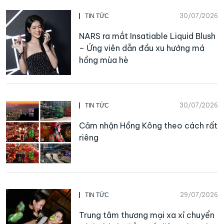
30/07/2026
TIN TỨC
NARS ra mắt Insatiable Liquid Blush
– Ứng viên dẫn đầu xu hướng má
hồng mùa hè
30/07/2026
TIN TỨC
Cảm nhận Hồng Kông theo cách rất
riêng
29/07/2026
TIN TỨC
Trung tâm thương mại xa xỉ chuyển