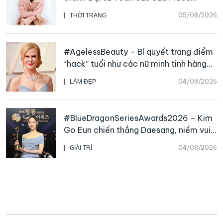
Beauty, CHANEL mua lại Charvet
05/08/2026
THỜI TRANG
#AgelessBeauty – Bí quyết trang điểm
“hack” tuổi như các nữ minh tinh hàng
đầu
04/08/2026
LÀM ĐẸP
#BlueDragonSeriesAwards2026 – Kim
Go Eun chiến thắng Daesang, niềm vui
nhân đôi của Park Bo Kyung sau 23
04/08/2026
GIẢI TRÍ
năm