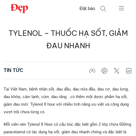
Chuyển
Đặt báo
đến
nội
Tìm
dung
TYLENOL – THUỐC HẠ SỐT, GIẢM
kiếm
cho:
ĐAU NHANH
TIN TỨC
Tại Việt Nam, bệnh nhân sốt, đau đầu, đau nửa đầu, đau cơ, đau lưng,
đau khớp, cảm lạnh, cúm, đau răng…có thêm một dược phẩm hạ sốt,
giảm đau mới: Tylenol 8 hour với nhiều tính năng ưu việt và công dụng
vượt trội chưa từng có.
Mỗi viên nén Tylenol 8 Hour có cấu trúc đặc biệt gồm 2 lớp chứa 650mg
paracetamol có tác dụng hạ sốt, giảm đau nhanh chóng và đặc biệt là