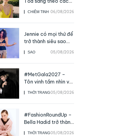
Tỏa sáng theo cách
của chính mình
06/08/2026
CHIÊM TINH
Jennie có mọi thứ để
trở thành siêu sao
solo, ngoại trừ hát
05/08/2026
SAO
live
#MetGala2027 –
Tôn vinh tầm nhìn và
sức ảnh hưởng sâu
05/08/2026
THỜI TRANG
rộng của NTK John
Galliano
#FashionRoundUp –
Bella Hadid trở thành
Đại sứ Toàn cầu của
05/08/2026
THỜI TRANG