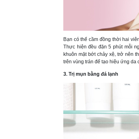
Bạn có thể cầm đồng thời hai viê
Thực hiện đều đặn 5 phút mỗi ng
khuôn mặt bớt chảy xệ, trở nên t
trên vùng trán để tạo hiệu ứng da 
3. Trị mụn bằng đá lạnh