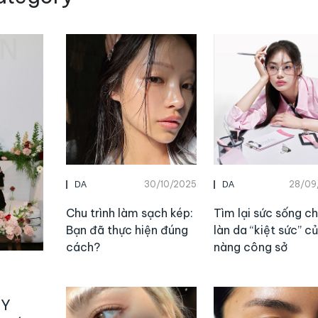
30/10/2025
28/09
DA
DA
Chu trình làm sạch kép:
Tìm lại sức sống c
Bạn đã thực hiện đúng
làn da “kiệt sức” c
cách?
nàng công sở
TY