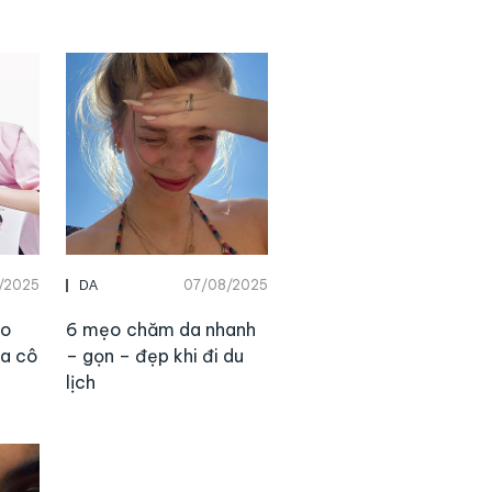
/2025
07/08/2025
DA
ho
6 mẹo chăm da nhanh
ủa cô
– gọn – đẹp khi đi du
lịch