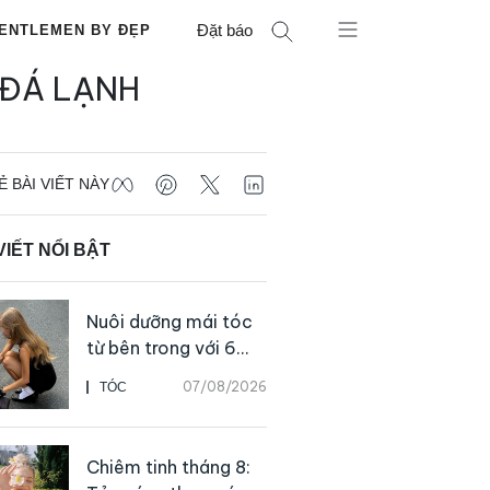
Đặt báo
ENTLEMEN BY ĐẸP
 ĐÁ LẠNH
Ẻ BÀI VIẾT NÀY
VIẾT NỔI BẬT
Nuôi dưỡng mái tóc
từ bên trong với 6
thực phẩm giàu
07/08/2026
TÓC
dưỡng chất
Chiêm tinh tháng 8: