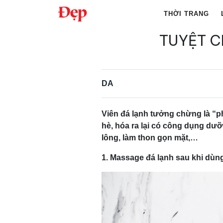
Chuyển
THỜI TRANG
đến
nội
TUYỆT C
Tìm
dung
kiếm
cho:
DA
Viên đá lạnh tưởng chừng là “p
hè, hóa ra lại có công dụng dưỡn
lông, làm thon gọn mặt,…
1. Massage đá lạnh sau khi dù