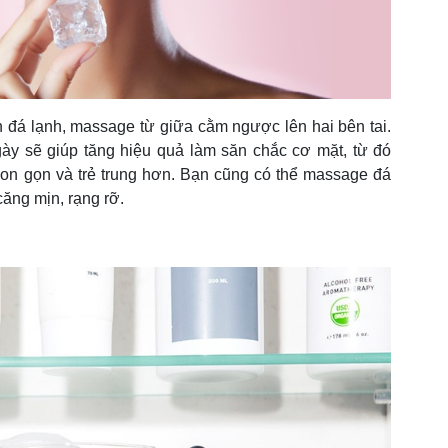
n đá lạnh, massage từ giữa cằm ngược lên hai bên tai.
ày sẽ giúp tăng hiệu quả làm săn chắc cơ mặt, từ đó
hon gọn và trẻ trung hơn. Bạn cũng có thể massage đá
căng mịn, rạng rỡ.