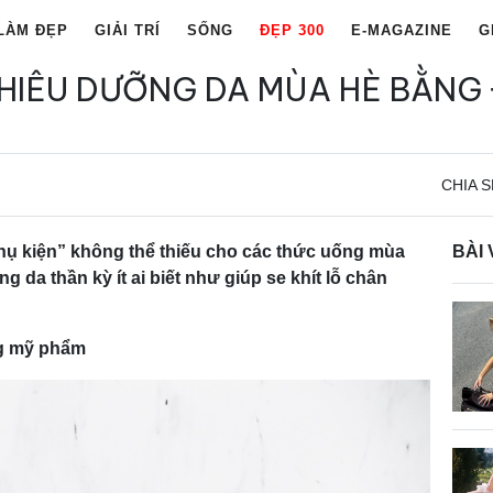
LÀM ĐẸP
GIẢI TRÍ
SỐNG
ĐẸP 300
E-MAGAZINE
G
HIÊU DƯỠNG DA MÙA HÈ BẰNG
CHIA S
hụ kiện” không thể thiếu cho các thức uống mùa
BÀI 
g da thần kỳ ít ai biết như giúp se khít lỗ chân
ng mỹ phẩm