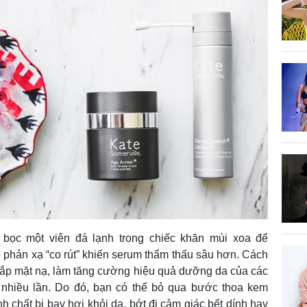
 bọc một viên đá lạnh trong chiếc khăn mùi xoa để
 phản xạ “co rút” khiến serum thẩm thấu sâu hơn. Cách
đắp mặt nạ, làm tăng cường hiệu quả dưỡng da của các
nhiều lần. Do đó, bạn có thể bỏ qua bước thoa kem
chất bị bay hơi khỏi da, bớt đi cảm giác bết dính hay