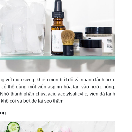
ững vết mụn sưng, khiến mụn bớt đỏ và nhanh lành hơn.
n có thể dùng một viên aspirin hòa tan vào nước nóng,
hờ thành phần chứa acid acetylsalicylic, viên đá lạnh
khô cồi và bớt để lại sẹo thâm.
ưng