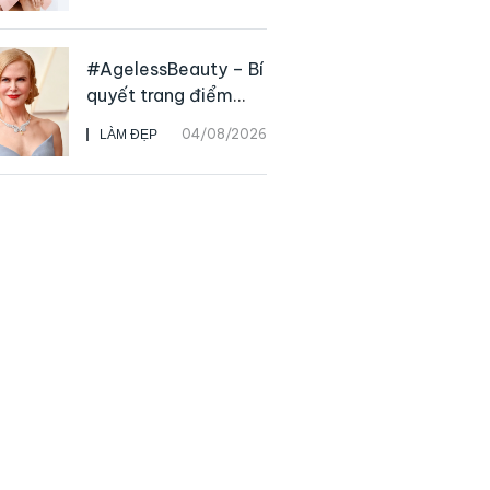
Prada Beauty,
CHANEL mua lại
Charvet
#AgelessBeauty – Bí
quyết trang điểm
“hack” tuổi như các
04/08/2026
LÀM ĐẸP
nữ minh tinh hàng
đầu