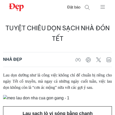
Chuyển
Đặt báo
đến
nội
Tìm
dung
TUYỆT CHIÊU DỌN SẠCH NHÀ ĐÓN
kiếm
cho:
TẾT
NHÀ ĐẸP
Lau dọn dường như là công việc không chỉ để chuẩn bị riêng cho
ngày Tết cổ truyền, mà ngay cả những ngày cuối tuần, việc lau
dọn không còn là “cơn ác mộng” nữa với các gợi ý sau.
Lau sạch lò vi sóng bằng chanh