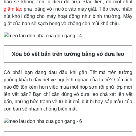
bạn sẽ không còn lo điều đó nữa. Đầu tiên, đổ một chút
giấm táo
pha loãng với nước vào máy giặt. Tiếp theo, nhấn
nút khởi động cho máy hoạt động như bình thường. Máy
giặt của bạn sẽ sạch bong và chẳng còn mùi khó chịu.
Xóa bỏ vết bẩn trên tường bằng vỏ dưa leo
Có phải bạn đang đau đầu khi gần Tết mà trên tường
phòng khách đầy nét vẽ nguệch ngoạc của lũ trẻ? Có cách
nào đỡ tốn kém hơn việc mua một hộp sơn rồi phủ lớp mới
lên vết bẩn? Bạn chỉ cần dùng vỏ dưa leo chà xát lên vết
bẩn, những bức tranh vẽ từ bút chì, bút bi hay sáp màu của
con bạn sẽ nhanh chóng biến mất.