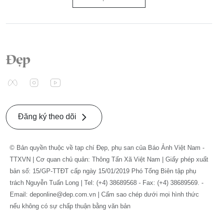
Đăng ký theo dõi
© Bản quyền thuộc về tạp chí Đẹp, phụ san của Báo Ảnh Việt Nam -
TTXVN | Cơ quan chủ quản: Thông Tấn Xã Việt Nam | Giấy phép xuất
bản số: 15/GP-TTĐT cấp ngày 15/01/2019 Phó Tổng Biên tập phụ
trách Nguyễn Tuấn Long | Tel: (+4) 38689568 - Fax: (+4) 38689569. -
Email: deponline@dep.com.vn | Cấm sao chép dưới mọi hình thức
nếu không có sự chấp thuận bằng văn bản