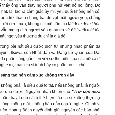
ể thấy ông vẫn thay người phụ nữ viết hộ nỗi lòng. Do
 hát, lại tạo ra cảm giác ủy mị, yếu đuối không nên có.
nh trở thành chàng trai để vụt mất người yêu, chẳng
 dưới cơn mưa, không chỉ một lần mà là “
đêm đêm khóc
 vẫn mong chờ người yêu quay trở về để “
vuốt mái tóc
mật ngọt yêu thương dù chỉ là giả dối.
trong bài hát đều được dịch từ những nhạc phẩm đã
Mayumi Itsuwa của Nhật Bản và Đặng Lệ Quân của Đài
t đa phần cũng gắn liền với sự thể hiện của các nữ ca sĩ
nghe một nam ca sĩ trình bày có phần hơi… chói.
u sáng tạo nên cảm xúc không tròn đầy
hông phải là điều quá to tát, nếu không phải là người
g bỏ qua được. Nguyên nhân khiến cho
“Trời còn mưa
phẩm hay là do cách thể hiện của ca sĩ không thực sự
í cũng không mới, không hấp dẫn người nghe. Chính vì
 nên Hoàng Bách quyết định giữ nguyên các bản phối