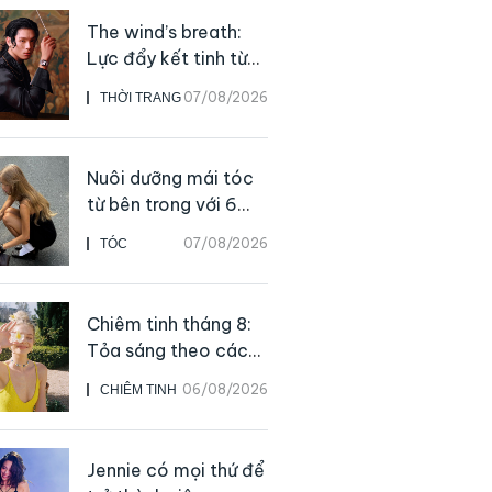
The wind’s breath:
Lực đẩy kết tinh từ
sự kiên định
07/08/2026
THỜI TRANG
Nuôi dưỡng mái tóc
từ bên trong với 6
thực phẩm giàu
07/08/2026
TÓC
dưỡng chất
Chiêm tinh tháng 8:
Tỏa sáng theo cách
của chính mình
06/08/2026
CHIÊM TINH
Jennie có mọi thứ để