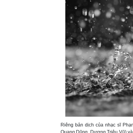
Riêng bản dịch của nhạc sĩ Phạm
Quang Dũng, Dương Triệu Vũ) và n