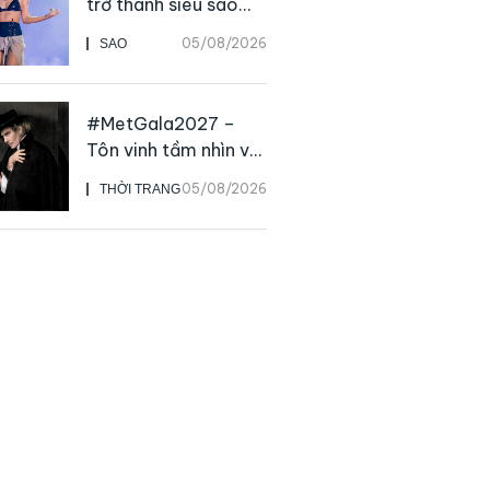
trở thành siêu sao
solo, ngoại trừ hát
05/08/2026
SAO
live
#MetGala2027 –
Tôn vinh tầm nhìn và
sức ảnh hưởng sâu
05/08/2026
THỜI TRANG
rộng của NTK John
Galliano