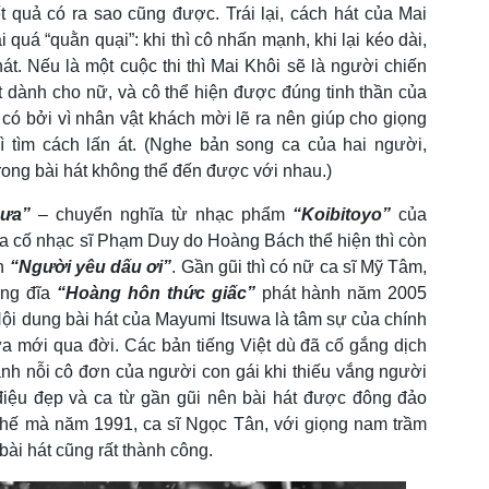
 quả có ra sao cũng được. Trái lại, cách hát của Mai
 quá “quằn quại”: khi thì cô nhấn mạnh, khi lại kéo dài,
hát. Nếu là một cuộc thi thì Mai Khôi sẽ là người chiến
át dành cho nữ, và cô thể hiện được đúng tinh thần của
có bởi vì nhân vật khách mời lẽ ra nên giúp cho giọng
ì tìm cách lấn át. (Nghe bản song ca của hai người,
trong bài hát không thể đến được với nhau.)
mưa”
– chuyển nghĩa từ nhạc phẩm
“Koibitoyo”
của
a cố nhạc sĩ Phạm Duy do Hoàng Bách thể hiện thì còn
ên
“Người yêu dấu ơi”
. Gần gũi thì có nữ ca sĩ Mỹ Tâm,
ong đĩa
“Hoàng hôn thức giấc”
phát hành năm 2005
 Nội dung bài hát của Mayumi Itsuwa là tâm sự của chính
ừa mới qua đời. Các bản tiếng Việt dù đã cố gắng dịch
ành nỗi cô đơn của người con gái khi thiếu vắng người
 điệu đẹp và ca từ gần gũi nên bài hát được đông đảo
 thế mà năm 1991, ca sĩ Ngọc Tân, với giọng nam trầm
 bài hát cũng rất thành công.