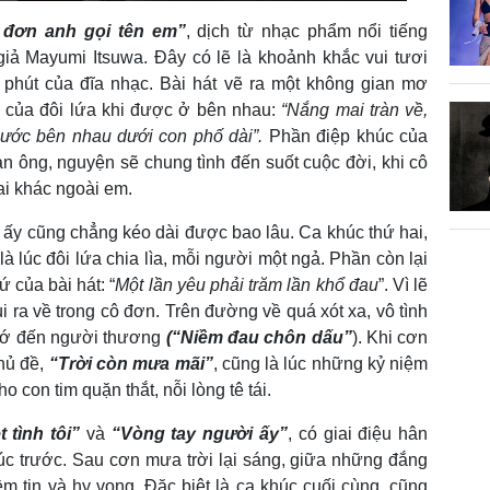
 đơn anh gọi tên em”
, dịch từ nhạc phẩm nổi tiếng
iả Mayumi Itsuwa. Đây có lẽ là khoảnh khắc vui tươi
 phút của đĩa nhạc. Bài hát vẽ ra một không gian mơ
 của đôi lứa khi được ở bên nhau:
“Nắng mai tràn về,
ước bên nhau dưới con phố dài”.
Phần điệp khúc của
đàn ông, nguyện sẽ chung tình đến suốt cuộc đời, khi cô
ai khác ngoài em.
y cũng chẳng kéo dài được bao lâu. Ca khúc thứ hai,
là lúc đôi lứa chia lìa, mỗi người một ngả. Phần còn lại
ứ của bài hát: “
Một lần yêu phải trăm lần khổ đau
”. Vì lẽ
 ra về trong cô đơn. Trên đường về quá xót xa, vô tình
nhớ đến người thương
(“Niềm đau chôn dấu”
). Khi cơn
chủ đề,
“Trời còn mưa mãi”
, cũng là lúc những kỷ niệm
 con tim quặn thắt, nỗi lòng tê tái.
t tình tôi”
và
“Vòng tay người ấy”
, có giai điệu hân
úc trước. Sau cơn mưa trời lại sáng, giữa những đắng
iềm tin và hy vọng. Đặc biệt là ca khúc cuối cùng, cũng