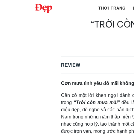
Chuyển
THỜI TRANG
đến
nội
“TRỜI CÒ
Tìm
dung
kiếm
cho:
REVIEW
Cơn mưa tình yêu đổ mãi không
Cần có một lời khen ngợi dành c
trong
“Trời còn mưa mãi”
đều l
điệu đẹp, dễ nghe và các bản dịch
Nam trong những năm thập niên 90
nhạc cũng hợp lý, tạo thành một c
được trọn vẹn, mong ước hạnh ph