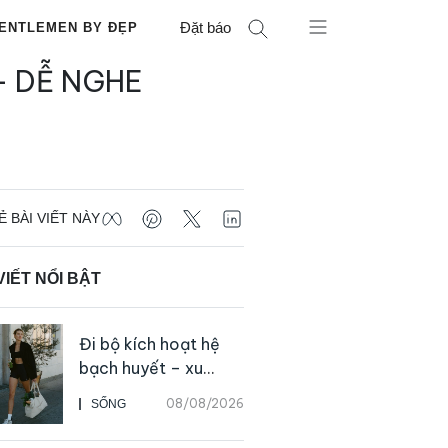
Đặt báo
ENTLEMEN BY ĐẸP
– DỄ NGHE
Ẻ BÀI VIẾT NÀY
VIẾT NỔI BẬT
Đi bộ kích hoạt hệ
bạch huyết – xu
hướng tập luyện đơn
08/08/2026
SỐNG
giản ai cũng có thể
bắt đầu