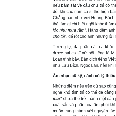
nếu bám sát về câu chữ thì có th
đó, khi các nam ca sĩ thể hiện bài
Chẳng hạn như với Hoàng Bách, a
thể làm gì chỉ biết ngồi khóc thầm
lóc như mưa rầm”
. Hàng đêm anh
cho tôi
”, để rót cho anh những lời 
Tương tự, đa phần các ca khúc 
được hai ca sĩ nữ nổi tiếng là 
Loan trình bày. Bản dịch tiếng Việ
như Lưu Bích, Ngọc Lan, nên khi 
Âm nhạc cũ kỹ, cách xử lý thiế
Những điểm nêu trên dù sao cũng k
nghe khó tính thì có thể dễ dàn
mãi”
chưa thể trở thành một sản 
xuất sắc và phần hòa âm phối kh
muốn trung thành với nguyên tác