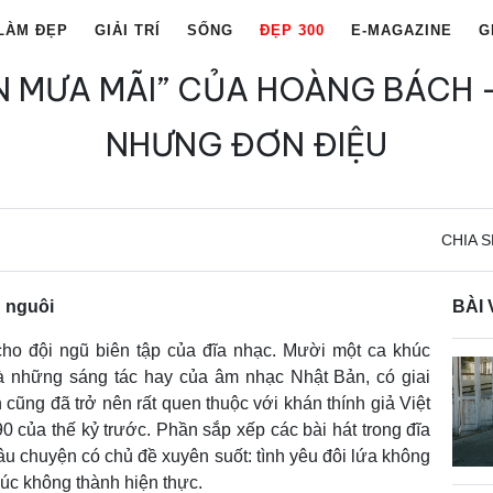
LÀM ĐẸP
GIẢI TRÍ
SỐNG
ĐẸP 300
E-MAGAZINE
G
N MƯA MÃI” CỦA HOÀNG BÁCH 
NHƯNG ĐƠN ĐIỆU
CHIA S
 nguôi
BÀI 
ho đội ngũ biên tập của đĩa nhạc. Mười một ca khúc
à những sáng tác hay của âm nhạc Nhật Bản, có giai
 cũng đã trở nên rất quen thuộc với khán thính giả Việt
 của thế kỷ trước. Phần sắp xếp các bài hát trong đĩa
âu chuyện có chủ đề xuyên suốt: tình yêu đôi lứa không
úc không thành hiện thực.