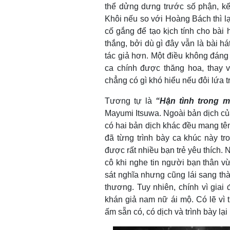
thể dửng dưng trước số phận, kết
Khôi nếu so với Hoàng Bách thì lại
cố gắng để tạo kịch tính cho bài 
thắng, bởi dù gì đây vẫn là bài h
tác giả hơn. Một điều không đáng 
ca chính được thăng hoa, thay v
chẳng có gì khó hiểu nếu đôi lứa 
Tương tự là
“Hận tình trong 
Mayumi Itsuwa. Ngoài bản dịch củ
có hai bản dịch khác đều mang t
đã từng trình bày ca khúc này tr
được rất nhiều bạn trẻ yêu thích.
cô khi nghe tin người bạn thân v
sát nghĩa nhưng cũng lái sang th
thương. Tuy nhiên, chính vì giai
khán giả nam nữ ái mộ. Có lẽ vì
ấm sẵn có, có dịch và trình bày lại