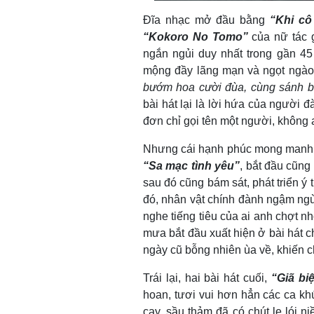
Đĩa nhạc mở đầu bằng
“Khi cô
“Kokoro No Tomo”
của nữ tác g
ngắn ngủi duy nhất trong gần 45
mộng đầy lãng mạn và ngọt ngào
bướm hoa cười đùa, cùng sánh b
bài hát lại là lời hứa của người 
đơn chỉ gọi tên một người, không 
Nhưng cái hạnh phúc mong manh ấ
“Sa mạc tình yêu”
, bắt đầu cũng 
sau đó cũng bám sát, phát triển ý t
đó, nhân vật chính đành ngậm ngùi
nghe tiếng tiêu của ai anh chợt 
mưa bắt đầu xuất hiện ở bài hát 
ngày cũ bỗng nhiên ùa về, khiến cho
Trái lại, hai bài hát cuối,
“Giã biệ
hoan, tươi vui hơn hẳn các ca kh
cay, sầu thảm đã có chút le lói n