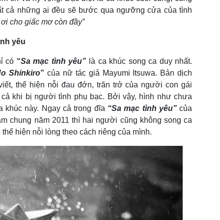
tất cả những ai đều sẽ bước qua ngưỡng cửa của tình
 ơi cho giấc mơ còn đầy”
ình yêu
hỉ có
“
Sa mạc tình yêu”
là ca khúc song ca duy nhất.
No Shinkiro
”
của nữ tác giả Mayumi Itsuwa. Bản dịch
iết, thể hiện nỗi đau đớn, trăn trở của người con gái
 cả khi bị người tình phụ bạc. Bởi vậy, hình như chưa
a khúc này. Ngay cả trong đĩa
“Sa mạc tình yêu”
của
m chung năm 2011 thì hai người cũng không song ca
thể hiện nỗi lòng theo cách riêng của mình.