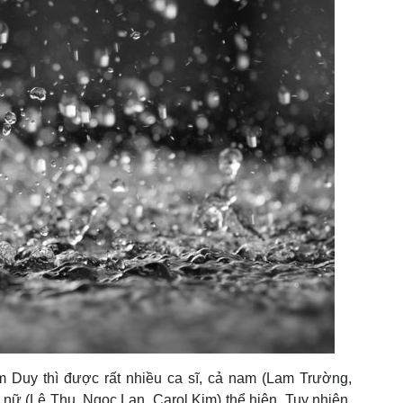
 Duy thì được rất nhiều ca sĩ, cả nam (Lam Trường,
ữ (Lệ Thu, Ngọc Lan, Carol Kim) thể hiện. Tuy nhiên,