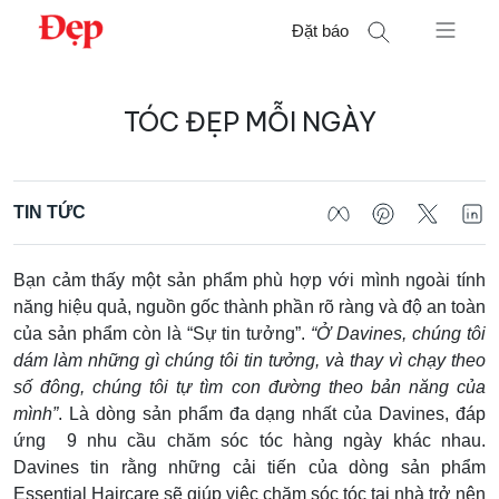
Chuyển
Đặt báo
đến
nội
Tìm
dung
TÓC ĐẸP MỖI NGÀY
kiếm
cho:
TIN TỨC
Bạn cảm thấy một sản phẩm phù hợp với mình ngoài tính
năng hiệu quả, nguồn gốc thành phần rõ ràng và độ an toàn
của sản phẩm còn là “Sự tin tưởng”.
“Ở Davines, chúng tôi
dám làm những gì chúng tôi tin tưởng, và thay vì chạy theo
số đông, chúng tôi tự tìm con đường theo bản năng của
mình”
. Là dòng sản phẩm đa dạng nhất của Davines, đáp
ứng 9 nhu cầu chăm sóc tóc hàng ngày khác nhau.
Davines tin rằng những cải tiến của dòng sản phẩm
Essential Haircare sẽ giúp việc chăm sóc tóc tại nhà trở nên