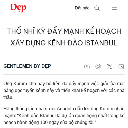
Chuyển
Đặt báo
đến
nội
Tìm
dung
THỔ NHĨ KỲ ĐẨY MẠNH KẾ HOẠCH
kiếm
cho:
XÂY DỰNG KÊNH ĐÀO ISTANBUL
GENTLEMEN BY ĐẸP
Ông Kurum cho hay bộ trên đã đẩy mạnh việc giải tỏa mặt
bằng dọc tuyến kênh này và triển khai kế hoạch với các nhà
thầu.
Hãng thông tấn nhà nước Anadolu dẫn lời ông Kurum nhấn
mạnh: “Kênh đào Istanbul là dự án quan trọng nhất trong kế
hoạch hành động 100 ngày của bộ chúng tôi.”