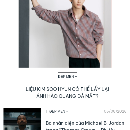
ĐẸP MEN +
LIỆU KIM SOO HYUN CÓ THỂ LẤY LẠI
ÁNH HÀO QUANG ĐÃ MẤT?
06/08/2026
ĐẸP MEN +
Ba nhân diện của Michael B. Jordan
trong “Thomas Crown – Phi Vụ