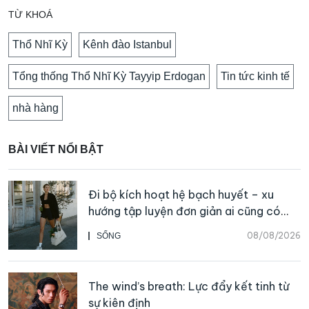
TỪ KHOÁ
Thổ Nhĩ Kỳ
Kênh đào Istanbul
Tổng thống Thổ Nhĩ Kỳ Tayyip Erdogan
Tin tức kinh tế
nhà hàng
BÀI VIẾT NỔI BẬT
Đi bộ kích hoạt hệ bạch huyết – xu
hướng tập luyện đơn giản ai cũng có
thể bắt đầu
08/08/2026
SỐNG
The wind’s breath: Lực đẩy kết tinh từ
sự kiên định