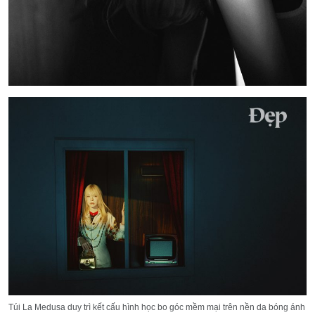
Túi La Medusa duy trì kết cấu hình học bo góc mềm mại trên nền da bóng ánh