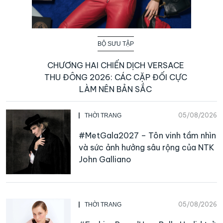
BỘ SƯU TẬP
CHƯƠNG HAI CHIẾN DỊCH VERSACE
THU ĐÔNG 2026: CÁC CẶP ĐỐI CỰC
LÀM NÊN BẢN SẮC
05/08/2026
THỜI TRANG
#MetGala2027 – Tôn vinh tầm nhìn
và sức ảnh hưởng sâu rộng của NTK
John Galliano
05/08/2026
THỜI TRANG