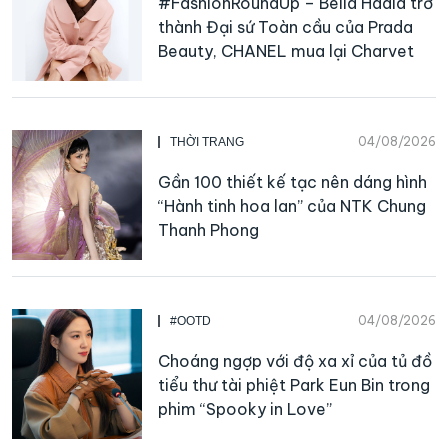
#FashionRoundUp – Bella Hadid trở
thành Đại sứ Toàn cầu của Prada
Beauty, CHANEL mua lại Charvet
04/08/2026
THỜI TRANG
Gần 100 thiết kế tạc nên dáng hình
“Hành tinh hoa lan” của NTK Chung
Thanh Phong
04/08/2026
#OOTD
Choáng ngợp với độ xa xỉ của tủ đồ
tiểu thư tài phiệt Park Eun Bin trong
phim “Spooky in Love”