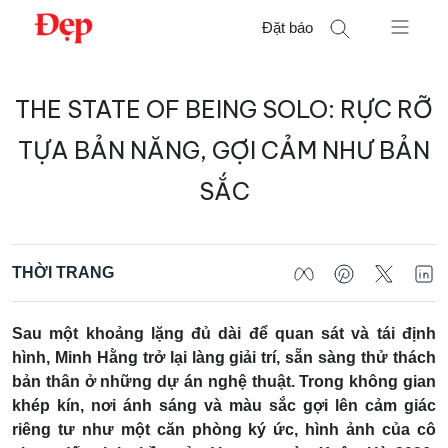
Chuyển
Đặt báo
đến
nội
Tìm
dung
THE STATE OF BEING SOLO: RỰC RỠ
kiếm
cho:
TỰA BẢN NĂNG, GỢI CẢM NHƯ BẢN
SẮC
THỜI TRANG
Sau một khoảng lặng đủ dài để quan sát và tái định
hình, Minh Hằng trở lại làng giải trí, sẵn sàng thử thách
bản thân ở những dự án nghệ thuật. Trong không gian
khép kín, nơi ánh sáng và màu sắc gợi lên cảm giác
riêng tư như một căn phòng ký ức, hình ảnh của cô