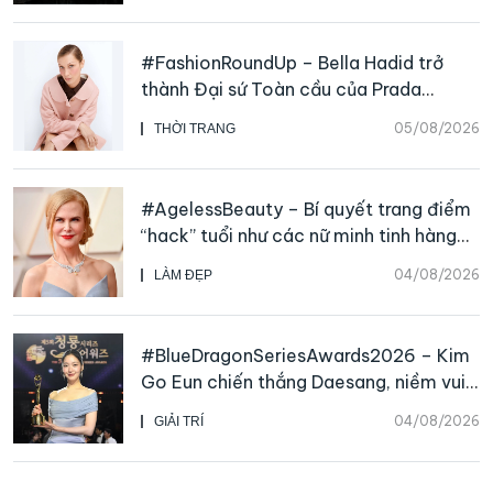
#FashionRoundUp – Bella Hadid trở
thành Đại sứ Toàn cầu của Prada
Beauty, CHANEL mua lại Charvet
05/08/2026
THỜI TRANG
#AgelessBeauty – Bí quyết trang điểm
“hack” tuổi như các nữ minh tinh hàng
đầu
04/08/2026
LÀM ĐẸP
#BlueDragonSeriesAwards2026 – Kim
Go Eun chiến thắng Daesang, niềm vui
nhân đôi của Park Bo Kyung sau 23
04/08/2026
GIẢI TRÍ
năm