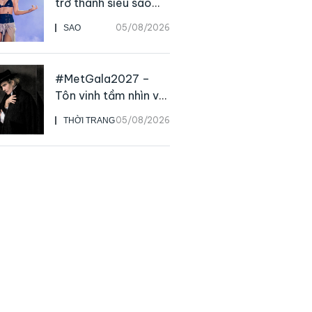
trở thành siêu sao
solo, ngoại trừ hát
05/08/2026
SAO
live
#MetGala2027 –
Tôn vinh tầm nhìn và
sức ảnh hưởng sâu
05/08/2026
THỜI TRANG
rộng của NTK John
Galliano