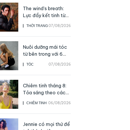
The wind’s breath:
Lực đẩy kết tinh từ
sự kiên định
07/08/2026
THỜI TRANG
Nuôi dưỡng mái tóc
từ bên trong với 6
thực phẩm giàu
07/08/2026
TÓC
dưỡng chất
Chiêm tinh tháng 8:
Tỏa sáng theo cách
của chính mình
06/08/2026
CHIÊM TINH
Jennie có mọi thứ để