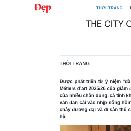
Chuyển
THỜI TRANG
đến
nội
THE CITY
Tìm
dung
kiếm
cho:
THỜI TRANG
Được phát triển từ ý niệm “
Métiers d’art 2025/26 của giám
của nhiều chân dung, cá tính k
vẫn đan cài vào nhịp sống hôm
chảy đương đại và di sản thủ
hệ.