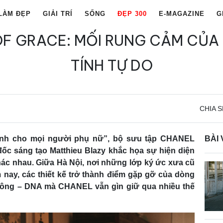
LÀM ĐẸP
GIẢI TRÍ
SỐNG
ĐẸP 300
E-MAGAZINE
G
 OF GRACE: MỐI RUNG CẢM CỦA
TÍNH TỰ DO
CHIA S
dành cho mọi người phụ nữ”, bộ sưu tập CHANEL
BÀI 
 đốc sáng tạo Matthieu Blazy khắc họa sự hiện diện
hác nhau. Giữa Hà Nội, nơi những lớp ký ức xưa cũ
 nay, các thiết kế trở thành điểm gặp gỡ của dòng
 công – DNA mà CHANEL vẫn gìn giữ qua nhiều thế