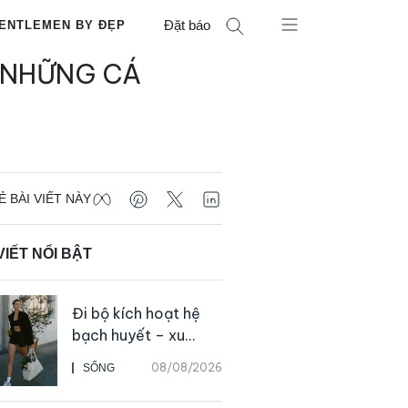
Đặt báo
ENTLEMEN BY ĐẸP
 NHỮNG CÁ
Ẻ BÀI VIẾT NÀY
VIẾT NỔI BẬT
Đi bộ kích hoạt hệ
bạch huyết – xu
hướng tập luyện đơn
08/08/2026
SỐNG
giản ai cũng có thể
bắt đầu