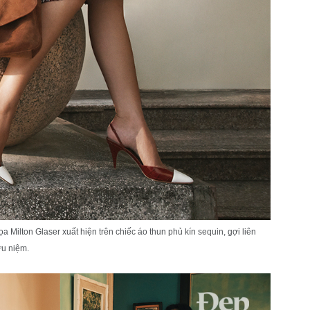
họa Milton Glaser xuất hiện trên chiếc áo thun phủ kín sequin, gợi liên
ưu niệm.