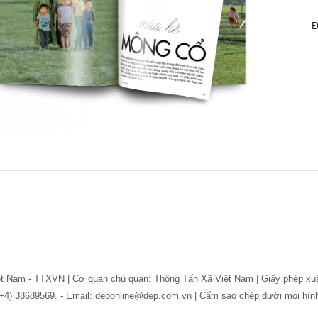
Đ
ệt Nam - TTXVN | Cơ quan chủ quản: Thông Tấn Xã Việt Nam | Giấy phép xu
: (+4) 38689569. - Email: deponline@dep.com.vn | Cấm sao chép dưới mọi hì