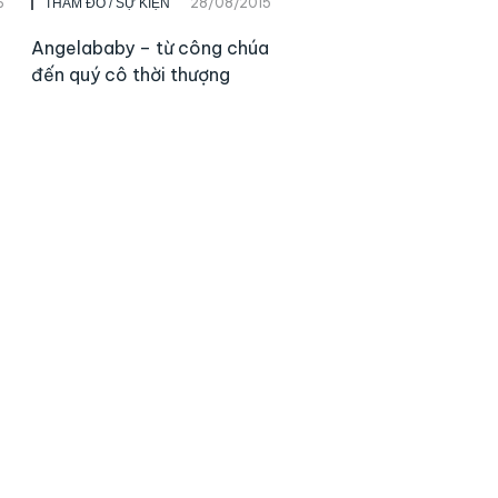
6
28/08/2015
THẢM ĐỎ / SỰ KIỆN
Angelababy – từ công chúa
đến quý cô thời thượng