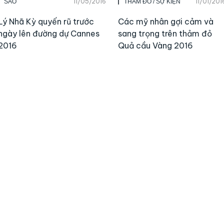
11/05/2016
11/01/201
SAO
THẢM ĐỎ / SỰ KIỆN
Lý Nhã Kỳ quyến rũ trước
Các mỹ nhân gợi cảm và
ngày lên đường dự Cannes
sang trọng trên thảm đỏ
2016
Quả cầu Vàng 2016