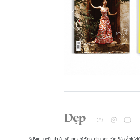
© Bản quyền thuộc về tạp chí Đẹp, phụ san của Báo Ảnh Vi