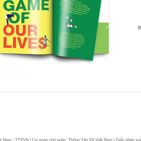
Đ
ệt Nam - TTXVN | Cơ quan chủ quản: Thông Tấn Xã Việt Nam | Giấy phép xu