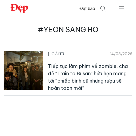
Chuyển
Đặt báo
đến
nội
Tìm
dung
#YEON SANG HO
kiếm
cho:
14/05/2026
GIẢI TRÍ
Tiếp tục làm phim về zombie, cha
đẻ “Train to Busan” hứa hẹn mang
tới “chiếc bình cũ nhưng rượu sẽ
hoàn toàn mới”