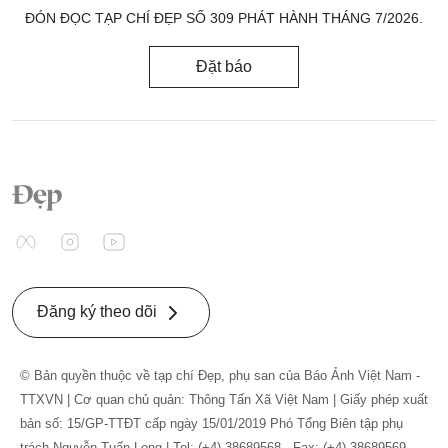
ĐÓN ĐỌC TẠP CHÍ ĐẸP SỐ 309 PHÁT HÀNH THÁNG 7/2026.
Đặt báo
Đăng ký theo dõi
© Bản quyền thuộc về tạp chí Đẹp, phụ san của Báo Ảnh Việt Nam -
TTXVN | Cơ quan chủ quản: Thông Tấn Xã Việt Nam | Giấy phép xuất
bản số: 15/GP-TTĐT cấp ngày 15/01/2019 Phó Tổng Biên tập phụ
trách Nguyễn Tuấn Long | Tel: (+4) 38689568 - Fax: (+4) 38689569. -