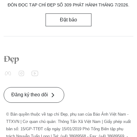
ĐÓN ĐỌC TẠP CHÍ ĐẸP SỐ 309 PHÁT HÀNH THÁNG 7/2026.
Đặt báo
Đăng ký theo dõi
© Bản quyền thuộc về tạp chí Đẹp, phụ san của Báo Ảnh Việt Nam -
TTXVN | Cơ quan chủ quản: Thông Tấn Xã Việt Nam | Giấy phép xuất
bản số: 15/GP-TTĐT cấp ngày 15/01/2019 Phó Tổng Biên tập phụ
trách Nguyễn Tuấn Long | Tel: (+4) 38689568 - Fax: (+4) 38689569. -