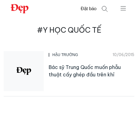
Chuyển
Đặt báo
đến
nội
Tìm
dung
#Y HỌC QUỐC TẾ
kiếm
cho:
10/06/2015
HẬU TRƯỜNG
Bác sỹ Trung Quốc muốn phẫu
thuật cấy ghép đầu trên khỉ