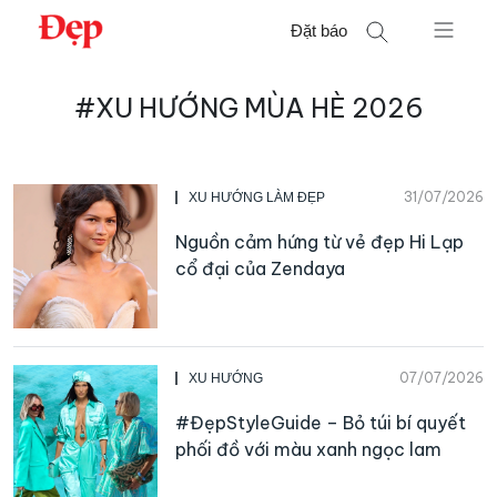
Chuyển
Đặt báo
đến
nội
Tìm
dung
#XU HƯỚNG MÙA HÈ 2026
kiếm
cho:
31/07/2026
XU HƯỚNG LÀM ĐẸP
Nguồn cảm hứng từ vẻ đẹp Hi Lạp
cổ đại của Zendaya
07/07/2026
XU HƯỚNG
#ĐẹpStyleGuide – Bỏ túi bí quyết
phối đồ với màu xanh ngọc lam