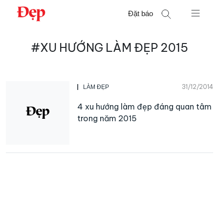
Chuyển
Đặt báo
đến
nội
Tìm
dung
#XU HƯỚNG LÀM ĐẸP 2015
kiếm
cho:
31/12/2014
LÀM ĐẸP
4 xu hướng làm đẹp đáng quan tâm
trong năm 2015