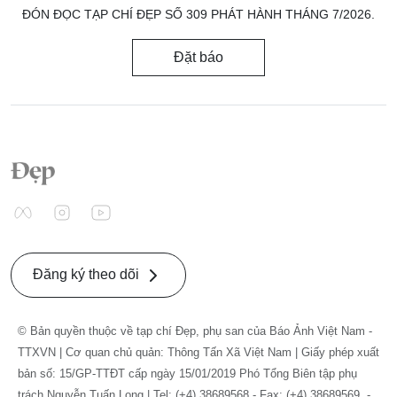
ĐÓN ĐỌC TẠP CHÍ ĐẸP SỐ 309 PHÁT HÀNH THÁNG 7/2026.
Đặt báo
Đăng ký theo dõi
© Bản quyền thuộc về tạp chí Đẹp, phụ san của Báo Ảnh Việt Nam -
TTXVN | Cơ quan chủ quản: Thông Tấn Xã Việt Nam | Giấy phép xuất
bản số: 15/GP-TTĐT cấp ngày 15/01/2019 Phó Tổng Biên tập phụ
trách Nguyễn Tuấn Long | Tel: (+4) 38689568 - Fax: (+4) 38689569. -