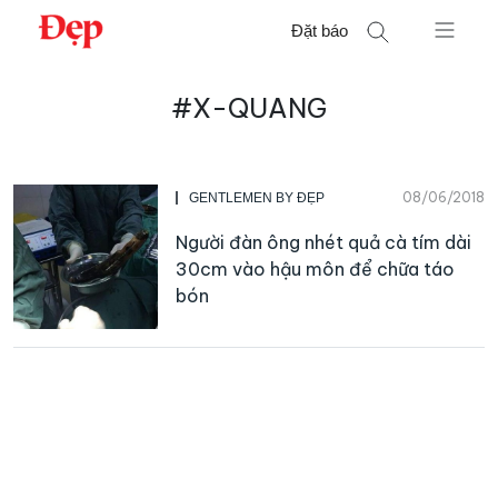
Chuyển
Đặt báo
đến
nội
Tìm
dung
#X-QUANG
kiếm
cho:
08/06/2018
GENTLEMEN BY ĐẸP
Người đàn ông nhét quả cà tím dài
30cm vào hậu môn để chữa táo
bón