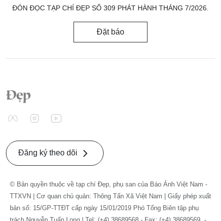
ĐÓN ĐỌC TẠP CHÍ ĐẸP SỐ 309 PHÁT HÀNH THÁNG 7/2026.
Đặt báo
Đăng ký theo dõi
© Bản quyền thuộc về tạp chí Đẹp, phụ san của Báo Ảnh Việt Nam -
TTXVN | Cơ quan chủ quản: Thông Tấn Xã Việt Nam | Giấy phép xuất
bản số: 15/GP-TTĐT cấp ngày 15/01/2019 Phó Tổng Biên tập phụ
trách Nguyễn Tuấn Long | Tel: (+4) 38689568 - Fax: (+4) 38689569. -