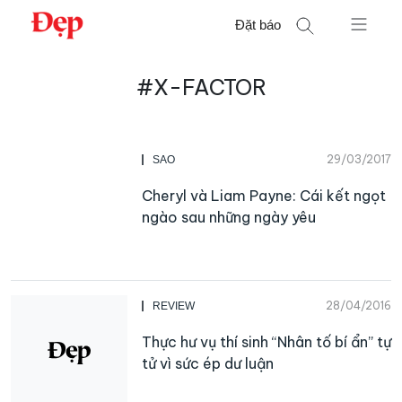
Chuyển
Đặt báo
đến
nội
Tìm
dung
#X-FACTOR
kiếm
cho:
29/03/2017
SAO
Cheryl và Liam Payne: Cái kết ngọt
ngào sau những ngày yêu
28/04/2016
REVIEW
Thực hư vụ thí sinh “Nhân tố bí ẩn” tự
tử vì sức ép dư luận