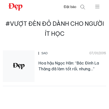
Chuyển
Đặt báo
đến
nội
Tìm
dung
#VƯỢT ĐÈN ĐỎ DÀNH CHO NGƯỜI
kiếm
cho:
ÍT HỌC
07/01/2015
SAO
Hoa hậu Ngọc Hân: “Bác Đinh La
Thăng đã làm tốt rồi, nhưng…”