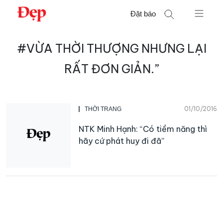
Chuyển
Đặt báo
đến
nội
Tìm
dung
#VỪA THỜI THƯỢNG NHƯNG LẠI
kiếm
cho:
RẤT ĐƠN GIẢN.”
01/10/2016
THỜI TRANG
NTK Minh Hạnh: “Có tiềm năng thì
hãy cứ phát huy đi đã”