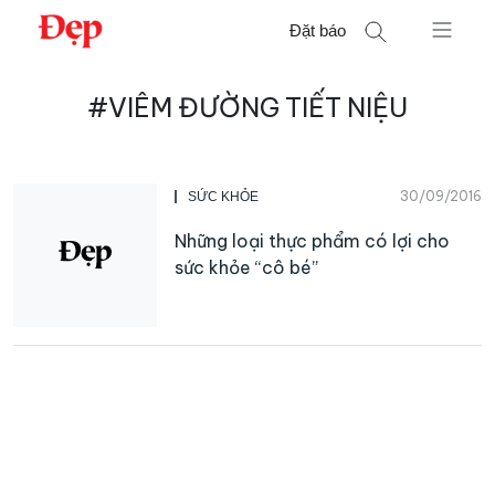
Chuyển
Đặt báo
đến
nội
Tìm
dung
#VIÊM ĐƯỜNG TIẾT NIỆU
kiếm
cho:
30/09/2016
SỨC KHỎE
Những loại thực phẩm có lợi cho
sức khỏe “cô bé”