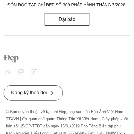
ĐÓN ĐỌC TẠP CHÍ ĐẸP SỐ 309 PHÁT HÀNH THÁNG 7/2026.
Đặt báo
Đăng ký theo dõi
© Bản quyền thuộc về tạp chí Đẹp, phụ san của Báo Ảnh Việt Nam -
TTXVN | Cơ quan chủ quản: Thông Tấn Xã Việt Nam | Giấy phép xuất
bản số: 15/GP-TTĐT cấp ngày 15/01/2019 Phó Tổng Biên tập phụ
trách Nguyễn Tuấn Long | Tel: (+4) 38689568 - Fax: (+4) 38689569. -