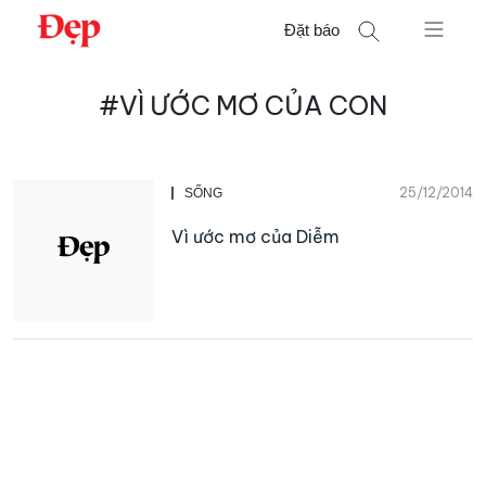
Chuyển
Đặt báo
đến
nội
Tìm
dung
#VÌ ƯỚC MƠ CỦA CON
kiếm
cho:
25/12/2014
SỐNG
Vì ước mơ của Diễm