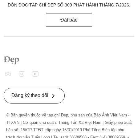
ĐÓN ĐỌC TẠP CHÍ ĐẸP SỐ 309 PHÁT HÀNH THÁNG 7/2026.
Đặt báo
Đăng ký theo dõi
© Bản quyền thuộc về tạp chí Đẹp, phụ san của Báo Ảnh Việt Nam -
TTXVN | Cơ quan chủ quản: Thông Tấn Xã Việt Nam | Giấy phép xuất
bản số: 15/GP-TTĐT cấp ngày 15/01/2019 Phó Tổng Biên tập phụ
trách Nguyễn Tuấn Long | Tel: (+4) 38689568 - Fax: (+4) 38689569. -