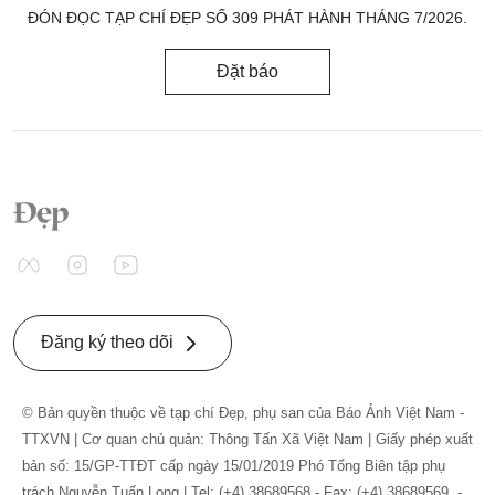
ĐÓN ĐỌC TẠP CHÍ ĐẸP SỐ 309 PHÁT HÀNH THÁNG 7/2026.
Đặt báo
Đăng ký theo dõi
© Bản quyền thuộc về tạp chí Đẹp, phụ san của Báo Ảnh Việt Nam -
TTXVN | Cơ quan chủ quản: Thông Tấn Xã Việt Nam | Giấy phép xuất
bản số: 15/GP-TTĐT cấp ngày 15/01/2019 Phó Tổng Biên tập phụ
trách Nguyễn Tuấn Long | Tel: (+4) 38689568 - Fax: (+4) 38689569. -