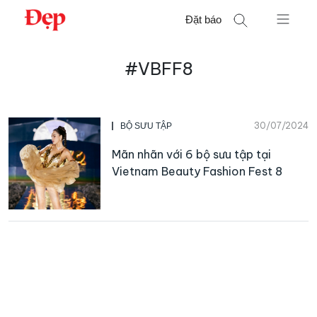
Chuyển
Đặt báo
đến
nội
Tìm
dung
#VBFF8
kiếm
cho:
30/07/2024
BỘ SƯU TẬP
Mãn nhãn với 6 bộ sưu tập tại
Vietnam Beauty Fashion Fest 8