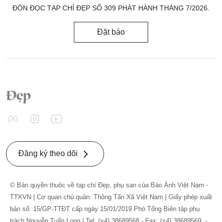
ĐÓN ĐỌC TẠP CHÍ ĐẸP SỐ 309 PHÁT HÀNH THÁNG 7/2026.
Đặt báo
Đăng ký theo dõi
© Bản quyền thuộc về tạp chí Đẹp, phụ san của Báo Ảnh Việt Nam -
TTXVN | Cơ quan chủ quản: Thông Tấn Xã Việt Nam | Giấy phép xuất
bản số: 15/GP-TTĐT cấp ngày 15/01/2019 Phó Tổng Biên tập phụ
trách Nguyễn Tuấn Long | Tel: (+4) 38689568 - Fax: (+4) 38689569. -