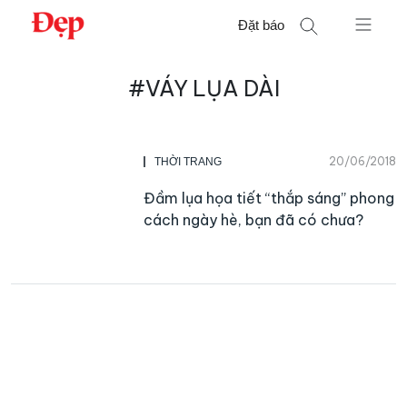
Chuyển
Đặt báo
đến
nội
Tìm
dung
#VÁY LỤA DÀI
kiếm
cho:
20/06/2018
THỜI TRANG
Đầm lụa họa tiết “thắp sáng” phong
cách ngày hè, bạn đã có chưa?