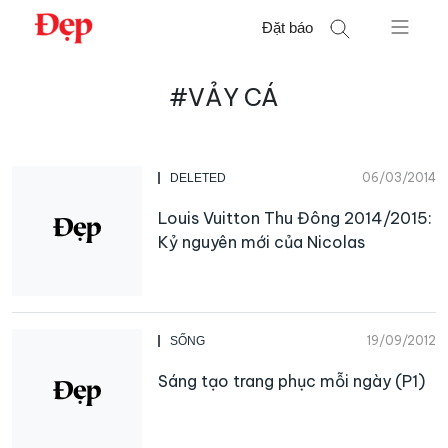
Chuyển
Đặt báo
đến
nội
Tìm
dung
#VẢY CÁ
kiếm
cho:
06/03/2014
DELETED
Louis Vuitton Thu Đông 2014/2015:
Kỷ nguyên mới của Nicolas
19/09/2012
SỐNG
Sáng tạo trang phục mỗi ngày (P1)