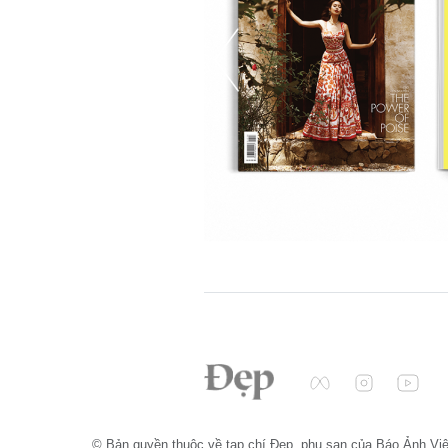
© Bản quyền thuộc về tạp chí Đẹp, phụ san của Báo Ảnh Vi