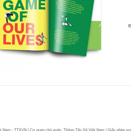
Đ
ệt Nam - TTXVN | Cơ quan chủ quản: Thông Tấn Xã Việt Nam | Giấy phép xu