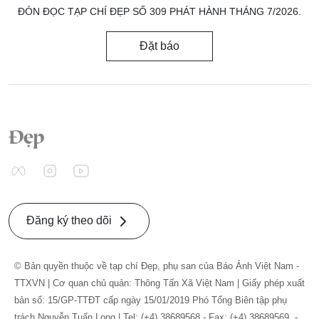
ĐÓN ĐỌC TẠP CHÍ ĐẸP SỐ 309 PHÁT HÀNH THÁNG 7/2026.
Đặt báo
Đăng ký theo dõi
© Bản quyền thuộc về tạp chí Đẹp, phụ san của Báo Ảnh Việt Nam -
TTXVN | Cơ quan chủ quản: Thông Tấn Xã Việt Nam | Giấy phép xuất
bản số: 15/GP-TTĐT cấp ngày 15/01/2019 Phó Tổng Biên tập phụ
trách Nguyễn Tuấn Long | Tel: (+4) 38689568 - Fax: (+4) 38689569. -