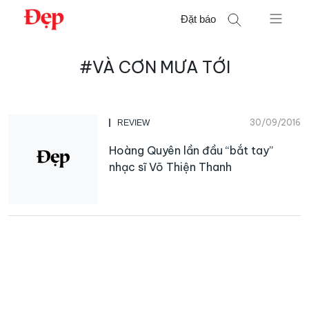
Chuyển
Đặt báo
đến
nội
Tìm
dung
#VÀ CƠN MƯA TỚI
kiếm
cho:
30/09/2016
REVIEW
Hoàng Quyên lần đầu “bắt tay”
nhạc sĩ Võ Thiện Thanh