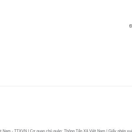
Đ
ệt Nam - TTXVN | Cơ quan chủ quản: Thông Tấn Xã Việt Nam | Giấy phép xu