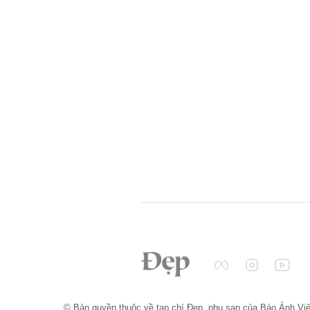
© Bản quyền thuộc về tạp chí Đẹp, phụ san của Báo Ảnh Vi