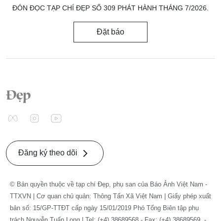
ĐÓN ĐỌC TẠP CHÍ ĐẸP SỐ 309 PHÁT HÀNH THÁNG 7/2026.
Đặt báo
Đăng ký theo dõi
© Bản quyền thuộc về tạp chí Đẹp, phụ san của Báo Ảnh Việt Nam -
TTXVN | Cơ quan chủ quản: Thông Tấn Xã Việt Nam | Giấy phép xuất
bản số: 15/GP-TTĐT cấp ngày 15/01/2019 Phó Tổng Biên tập phụ
trách Nguyễn Tuấn Long | Tel: (+4) 38689568 - Fax: (+4) 38689569. -