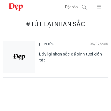
Chuyển
Đặt báo
đến
nội
Tìm
dung
#TÚT LẠI NHAN SẮC
kiếm
cho:
05/02/2015
TIN TỨC
Lấy lại nhan sắc để xinh tươi đón
tết