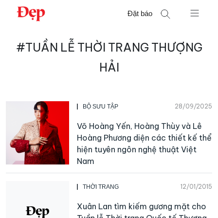
Chuyển
Đặt báo
đến
nội
Tìm
dung
#TUẦN LỄ THỜI TRANG THƯỢNG
kiếm
cho:
HẢI
28/09/2025
BỘ SƯU TẬP
Võ Hoàng Yến, Hoàng Thùy và Lê
Hoàng Phương diện các thiết kế thể
hiện tuyên ngôn nghệ thuật Việt
Nam
12/01/2015
THỜI TRANG
Xuân Lan tìm kiếm gương mặt cho
Tuần lễ Thời trang Quốc tế Thượng