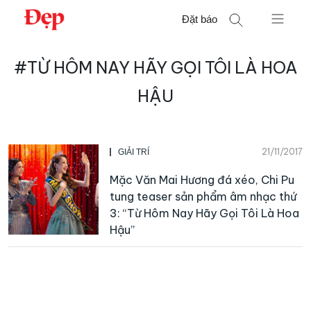
Chuyển
Đặt báo
đến
nội
Tìm
dung
#TỪ HÔM NAY HÃY GỌI TÔI LÀ HOA
kiếm
cho:
HẬU
21/11/2017
GIẢI TRÍ
Mặc Văn Mai Hương đá xéo, Chi Pu
tung teaser sản phẩm âm nhạc thứ
3: “Từ Hôm Nay Hãy Gọi Tôi Là Hoa
Hậu”