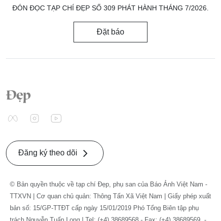
ĐÓN ĐỌC TẠP CHÍ ĐẸP SỐ 309 PHÁT HÀNH THÁNG 7/2026.
Đặt báo
Đăng ký theo dõi
© Bản quyền thuộc về tạp chí Đẹp, phụ san của Báo Ảnh Việt Nam -
TTXVN | Cơ quan chủ quản: Thông Tấn Xã Việt Nam | Giấy phép xuất
bản số: 15/GP-TTĐT cấp ngày 15/01/2019 Phó Tổng Biên tập phụ
trách Nguyễn Tuấn Long | Tel: (+4) 38689568 - Fax: (+4) 38689569. -