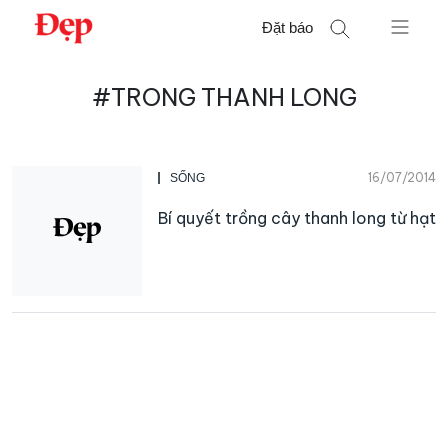
Chuyển
Đặt báo
đến
nội
Tìm
dung
#TRONG THANH LONG
kiếm
cho:
16/07/2014
SỐNG
Bí quyết trồng cây thanh long từ hạt