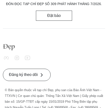
ĐÓN ĐỌC TẠP CHÍ ĐẸP SỐ 309 PHÁT HÀNH THÁNG 7/2026.
Đặt báo
Đăng ký theo dõi
© Bản quyền thuộc về tạp chí Đẹp, phụ san của Báo Ảnh Việt Nam -
TTXVN | Cơ quan chủ quản: Thông Tấn Xã Việt Nam | Giấy phép xuất
bản số: 15/GP-TTĐT cấp ngày 15/01/2019 Phó Tổng Biên tập phụ
trách Nguyễn Tuấn Long | Tel: (+4) 38689568 - Fax: (+4) 38689569. -