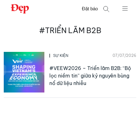
Chuyển
Đặt báo
đến
nội
Tìm
dung
#TRIỂN LÃM B2B
kiếm
cho:
07/07/2026
SỰ KIỆN
#VEEW2026 – Triển lãm B2B: “Bộ
lọc niềm tin” giữa kỷ nguyên bùng
nổ dữ liệu nhiễu