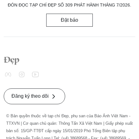
ĐÓN ĐỌC TẠP CHÍ ĐẸP SỐ 309 PHÁT HÀNH THÁNG 7/2026.
Đặt báo
Đăng ký theo dõi
© Bản quyền thuộc về tạp chí Đẹp, phụ san của Báo Ảnh Việt Nam -
TTXVN | Cơ quan chủ quản: Thông Tấn Xã Việt Nam | Giấy phép xuất
bản số: 15/GP-TTĐT cấp ngày 15/01/2019 Phó Tổng Biên tập phụ
trách Nguyễn Tuấn Long | Tel: (+4) 38689568 - Fax: (+4) 38689569. -