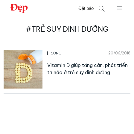
Chuyển
Đặt báo
đến
nội
Tìm
dung
#TRẺ SUY DINH DƯỠNG
kiếm
cho:
20/06/2018
SỐNG
Vitamin D giúp tăng cân, phát triển
trí não ở trẻ suy dinh dưỡng