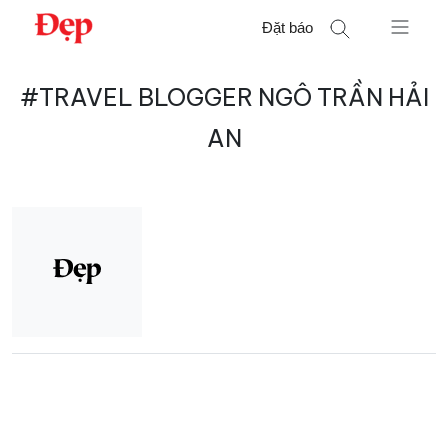
Chuyển
Đặt báo
đến
nội
Tìm
dung
#TRAVEL BLOGGER NGÔ TRẦN HẢI
kiếm
cho:
AN