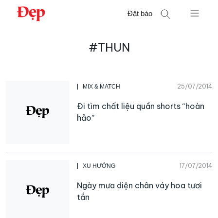
Chuyển
Đặt báo
đến
nội
Tìm
dung
#THUN
kiếm
cho:
25/07/2014
MIX & MATCH
Đi tìm chất liệu quần shorts “hoàn
hảo”
17/07/2014
XU HƯỚNG
Ngày mưa diện chân váy hoa tươi
tắn