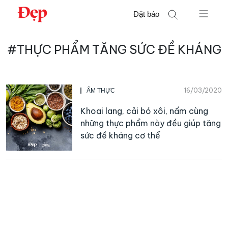
Chuyển
Đặt báo
đến
nội
Tìm
dung
#THỰC PHẨM TĂNG SỨC ĐỀ KHÁNG
kiếm
cho:
16/03/2020
ẨM THỰC
Khoai lang, cải bó xôi, nấm cùng
những thực phẩm này đều giúp tăng
sức đề kháng cơ thể