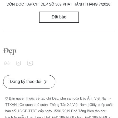
ĐÓN ĐỌC TẠP CHÍ ĐẸP SỐ 309 PHÁT HÀNH THÁNG 7/2026.
Đặt báo
Đăng ký theo dõi
© Bản quyền thuộc về tạp chí Đẹp, phụ san của Báo Ảnh Việt Nam -
TTXVN | Cơ quan chủ quản: Thông Tấn Xã Việt Nam | Giấy phép xuất
bản số: 15/GP-TTĐT cấp ngày 15/01/2019 Phó Tổng Biên tập phụ
trách Nguyễn Tuấn Long | Tel: (+4) 38689568 - Fax: (+4) 38689569. -