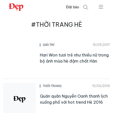
Chuyển
Đặt báo
đến
nội
Tìm
dung
#THỜI TRANG HÈ
kiếm
cho:
15/05/2017
GIẢI TRÍ
Hari Won tươi trẻ như thiếu nữ trong
bộ ảnh mùa hè đậm chất Hàn
10/06/2016
THỜI TRANG
Quán quân Nguyễn Oanh thanh lịch
xuống phố với hot trend Hè 2016