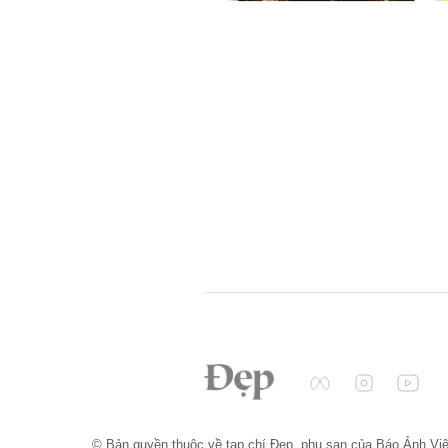
© Bản quyền thuộc về tạp chí Đẹp, phụ san của Báo Ảnh Vi