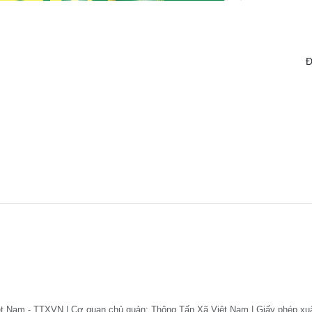
Đ
ệt Nam - TTXVN | Cơ quan chủ quản: Thông Tấn Xã Việt Nam | Giấy phép xu