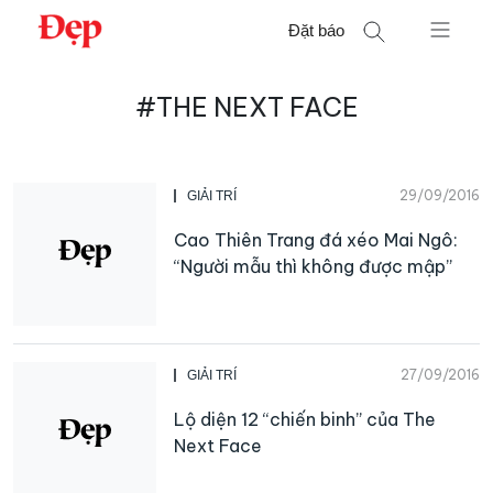
Chuyển
Đặt báo
đến
nội
Tìm
dung
#THE NEXT FACE
kiếm
cho:
29/09/2016
GIẢI TRÍ
Cao Thiên Trang đá xéo Mai Ngô:
“Người mẫu thì không được mập”
27/09/2016
GIẢI TRÍ
Lộ diện 12 “chiến binh” của The
Next Face