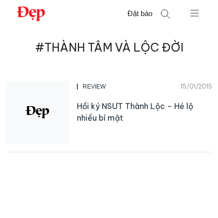
Chuyển
Đặt báo
đến
nội
Tìm
dung
#THÀNH TÂM VÀ LỘC ĐỜI
kiếm
cho:
15/01/2015
REVIEW
Hồi ký NSƯT Thành Lộc – Hé lộ
nhiều bí mật