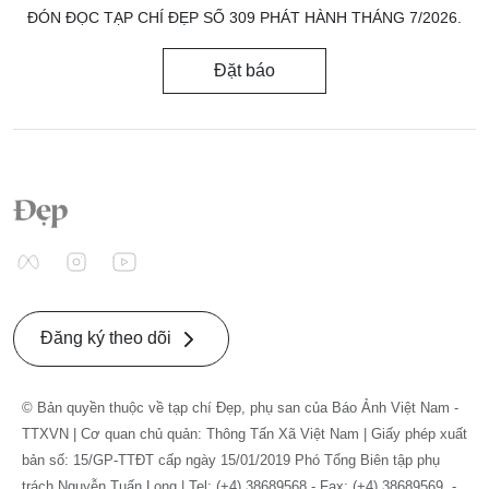
ĐÓN ĐỌC TẠP CHÍ ĐẸP SỐ 309 PHÁT HÀNH THÁNG 7/2026.
Đặt báo
Đăng ký theo dõi
© Bản quyền thuộc về tạp chí Đẹp, phụ san của Báo Ảnh Việt Nam -
TTXVN | Cơ quan chủ quản: Thông Tấn Xã Việt Nam | Giấy phép xuất
bản số: 15/GP-TTĐT cấp ngày 15/01/2019 Phó Tổng Biên tập phụ
trách Nguyễn Tuấn Long | Tel: (+4) 38689568 - Fax: (+4) 38689569. -