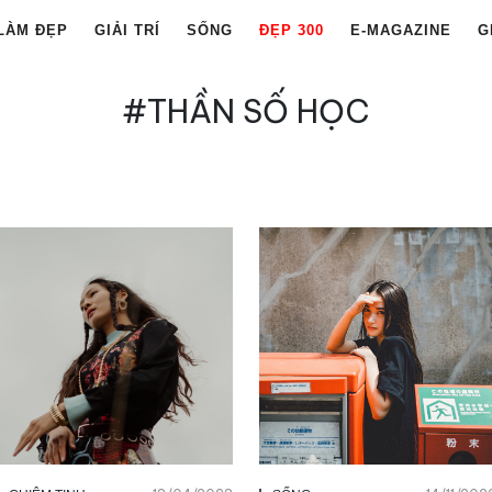
LÀM ĐẸP
GIẢI TRÍ
SỐNG
ĐẸP 300
E-MAGAZINE
G
#THẦN SỐ HỌC